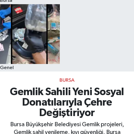
Bursa
Eğitim
Sağlık
Dünya
Magazin
Genel
Gündem
BURSA
Kültür & Sanat
Gemlik Sahili Yeni Sosyal
Donatılarıyla Çehre
Teknoloji
Değiştiriyor
Bilim
Bursa Büyükşehir Belediyesi Gemlik projeleri,
Gemlik sahil yenileme, kıyı güvenliği, Bursa
Genel