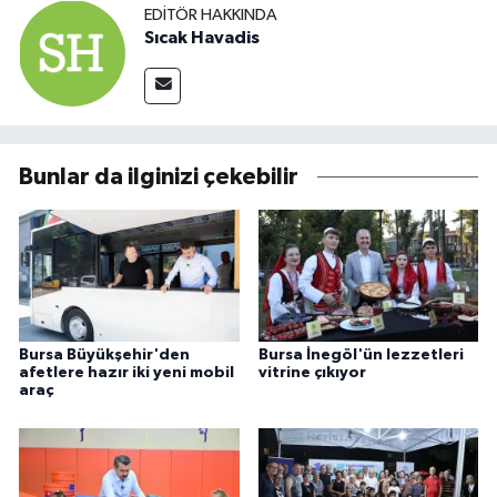
EDITÖR HAKKINDA
Sıcak Havadis
Bunlar da ilginizi çekebilir
Bursa Büyükşehir'den
Bursa İnegöl'ün lezzetleri
afetlere hazır iki yeni mobil
vitrine çıkıyor
araç