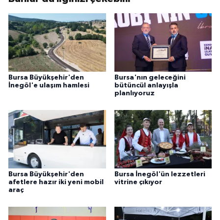
Bursa Büyükşehir'den
Bursa'nın geleceğini
İnegöl'e ulaşım hamlesi
bütüncül anlayışla
planlıyoruz
Bursa Büyükşehir'den
Bursa İnegöl'ün lezzetleri
afetlere hazır iki yeni mobil
vitrine çıkıyor
araç