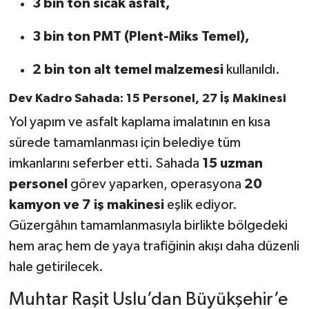
3 bin ton sıcak asfalt,
3 bin ton PMT (Plent-Miks Temel),
2 bin ton alt temel malzemesi
kullanıldı.
Dev Kadro Sahada: 15 Personel, 27 İş Makinesi
Yol yapım ve asfalt kaplama imalatının en kısa
sürede tamamlanması için belediye tüm
imkanlarını seferber etti. Sahada
15 uzman
personel
görev yaparken, operasyona
20
kamyon ve 7 iş makinesi
eşlik ediyor.
Güzergâhın tamamlanmasıyla birlikte bölgedeki
hem araç hem de yaya trafiğinin akışı daha düzenli
hale getirilecek.
Muhtar Raşit Uslu’dan Büyükşehir’e