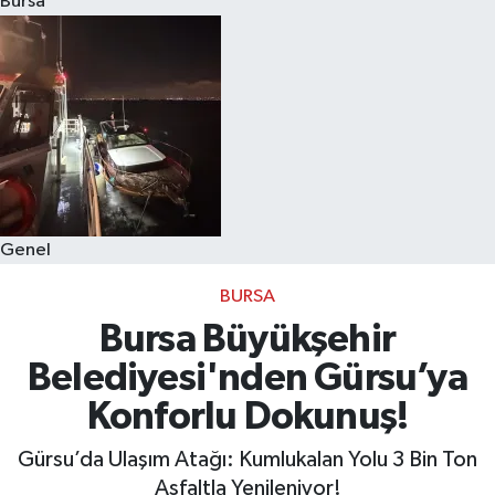
Bursa
Eğitim
Sağlık
Dünya
Magazin
Genel
Gündem
BURSA
Kültür & Sanat
Bursa Büyükşehir
Belediyesi'nden Gürsu’ya
Teknoloji
Konforlu Dokunuş!
Bilim
Gürsu’da Ulaşım Atağı: Kumlukalan Yolu 3 Bin Ton
Asfaltla Yenileniyor!
Genel