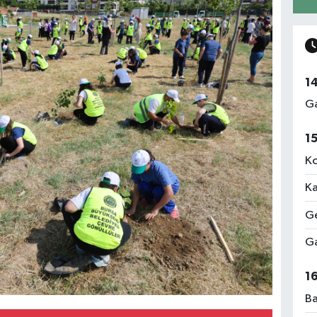
1
Ga
1
Ko
Ka
Ge
Ga
1
Ba