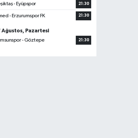
şiktaş - Eyüpspor
21:30
ed - Erzurumspor FK
21:30
7 Ağustos, Pazartesi
msunspor - Göztepe
21:30