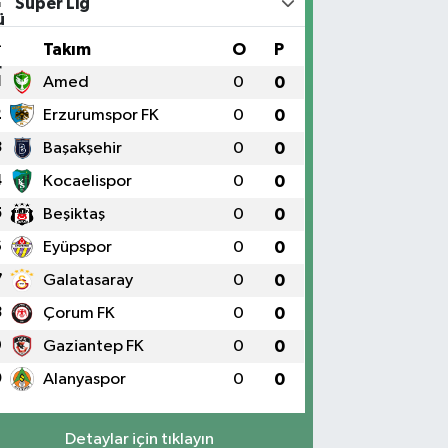
Süper Lig
#
Takım
O
P
1
Amed
0
0
2
Erzurumspor FK
0
0
3
Başakşehir
0
0
4
Kocaelispor
0
0
5
Beşiktaş
0
0
6
Eyüpspor
0
0
7
Galatasaray
0
0
8
Çorum FK
0
0
9
Gaziantep FK
0
0
0
Alanyaspor
0
0
Detaylar için tıklayın