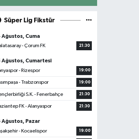
Süper Lig Fikstür
4 Ağustos, Cuma
latasaray - Çorum FK
21:30
5 Ağustos, Cumartesi
nyaspor - Rizespor
19:00
sımpaşa - Trabzonspor
19:00
nçlerbirliği S.K. - Fenerbahçe
21:30
ziantep FK - Alanyaspor
21:30
6 Ağustos, Pazar
şakşehir - Kocaelispor
19:00