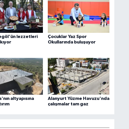
egöl'ün lezzetleri
Çocuklar Yaz Spor
ıkıyor
Okullarında buluşuyor
nın altyapısına
Alanyurt Yüzme Havuzu'nda
tırım
çalışmalar tam gaz