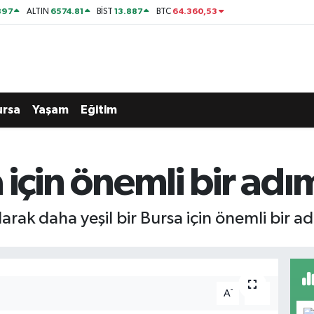
897
6574.81
13.887
64.360,53
ALTIN
BİST
BTC
ursa
Yaşam
Eğitim
a için önemli bir adım
rak daha yeşil bir Bursa için önemli bir ad
-
+
A
A