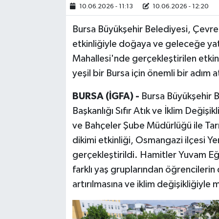
10.06.2026 - 11:13
10.06.2026 - 12:20
Eğitim
Bursa Büyükşehir Belediyesi, Çevre
Sağlık
etkinliğiyle doğaya ve geleceğe yat
Mahallesi'nde gerçekleştirilen etkin
Dünya
yeşil bir Bursa için önemli bir adım at
Magazin
BURSA (İGFA) -
Bursa Büyükşehir B
Başkanlığı Sıfır Atık ve İklim Deği
Gündem
ve Bahçeler Şube Müdürlüğü ile Tarı
dikimi etkinliği, Osmangazi ilçesi Y
Kültür & Sanat
gerçekleştirildi. Hamitler Yuvam E
Teknoloji
farklı yaş gruplarından öğrencilerin 
artırılmasına ve iklim değişikliğiyle
Bilim
Genel