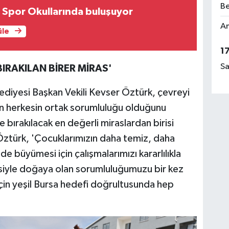
Be
klar Yaz Spor Okullarında buluşuyor
Am
üle
1
Sa
BIRAKILAN BİRER MİRAS'
iyesi Başkan Vekili Kevser Öztürk, çevreyi
nın herkesin ortak sorumluluğu olduğunu
e bırakılacak en değerli miraslardan birisi
Öztürk, 'Çocuklarımızın daha temiz, daha
de büyümesi için çalışmalarımızı kararlılıkla
siyle doğaya olan sorumluluğumuzu bir kez
için yeşil Bursa hedefi doğrultusunda hep