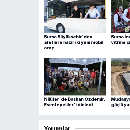
Bursa Büyükşehir'den
Bursa İn
afetlere hazır iki yeni mobil
vitrine ç
araç
Nilüfer'de Başkan Özdemir,
Mudanya'
Esentepeliler'i dinledi
güçlü ya
Yorumlar