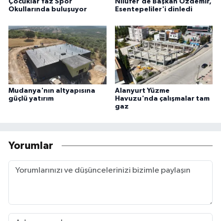
Çocuklar Yaz Spor
Nilüfer'de Başkan Özdemir,
Okullarında buluşuyor
Esentepeliler'i dinledi
Mudanya'nın altyapısına
Alanyurt Yüzme
güçlü yatırım
Havuzu'nda çalışmalar tam
gaz
Yorumlar