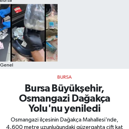
Bursa
Eğitim
Sağlık
Dünya
Magazin
Genel
Gündem
BURSA
Kültür & Sanat
Bursa Büyükşehir,
Osmangazi Dağakça
Teknoloji
Yolu'nu yeniledi
Bilim
Osmangazi ilçesinin Dağakça Mahallesi'nde,
4.600 metre uzunluğundaki güzergahta çift kat
Genel