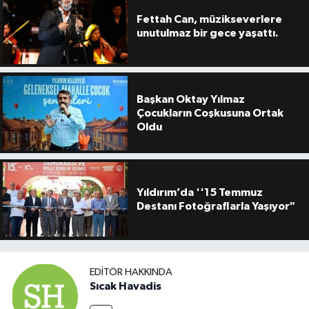
Fettah Can, müzikseverlere
unutulmaz bir gece yaşattı.
Başkan Oktay Yılmaz
Çocukların Coşkusuna Ortak
Oldu
Yıldırım’da ''15 Temmuz
Destanı Fotoğraflarla Yaşıyor"
EDITÖR HAKKINDA
Sıcak Havadis