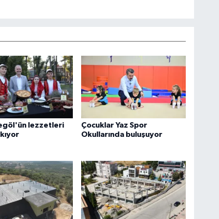
egöl'ün lezzetleri
Çocuklar Yaz Spor
ıkıyor
Okullarında buluşuyor