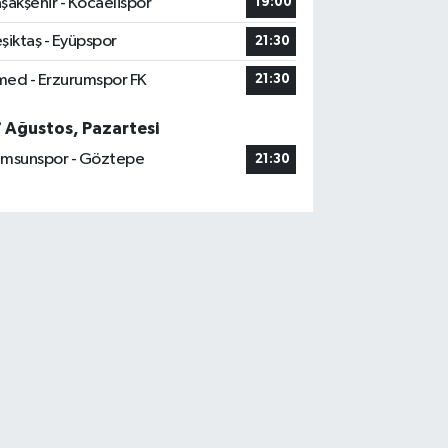
şakşehir - Kocaelispor
19:00
şiktaş - Eyüpspor
21:30
ed - Erzurumspor FK
21:30
7 Ağustos, Pazartesi
msunspor - Göztepe
21:30