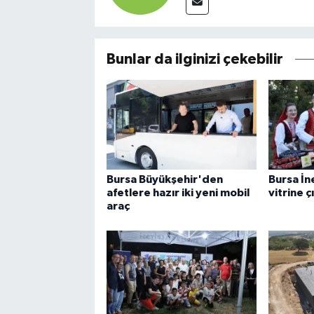
Bunlar da ilginizi çekebilir
Bursa Büyükşehir'den
Bursa İn
afetlere hazır iki yeni mobil
vitrine ç
araç