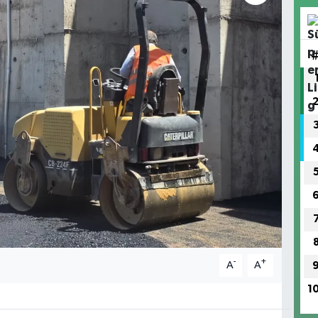
-
+
A
A
1