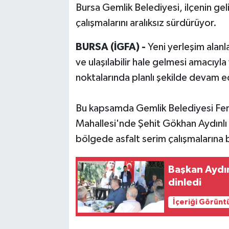
Bursa Gemlik Belediyesi, ilçenin ge
çalışmalarını aralıksız sürdürüyor.
Bilim, Teknoloji
BURSA (İGFA) -
Yeni yerleşim alanl
ve ulaşılabilir hale gelmesi amacıyla 
noktalarında planlı şekilde devam e
Bu kapsamda Gemlik Belediyesi Fen İ
Mahallesi'nde Şehit Gökhan Aydınlı 
bölgede asfalt serim çalışmalarına 
Başkan Aydı
dinledi
İçeriği Görünt