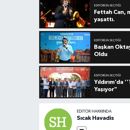
EDITÖRÜN SEÇTIĞI
Fettah Can, 
yaşattı.
EDITÖRÜN SEÇTIĞI
Başkan Oktay
Oldu
EDITÖRÜN SEÇTIĞI
Yıldırım’da 
Yaşıyor"
EDITÖR HAKKINDA
Sıcak Havadis