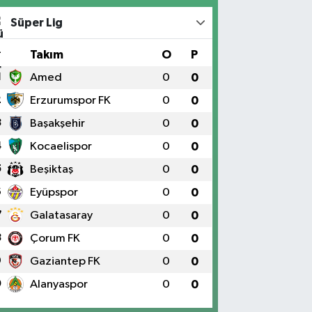
Süper Lig
#
Takım
O
P
1
Amed
0
0
2
Erzurumspor FK
0
0
3
Başakşehir
0
0
4
Kocaelispor
0
0
5
Beşiktaş
0
0
6
Eyüpspor
0
0
7
Galatasaray
0
0
8
Çorum FK
0
0
9
Gaziantep FK
0
0
0
Alanyaspor
0
0