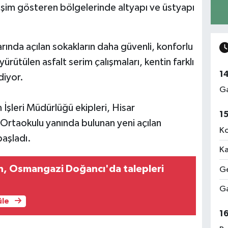
lişim gösteren bölgelerinde altyapı ve üstyapı
arında açılan sokakların daha güvenli, konforlu
yürütülen asfalt serim çalışmaları, kentin farklı
1
diyor.
Ga
şleri Müdürlüğü ekipleri, Hisar
1
Ortaokulu yanında bulunan yeni açılan
Ko
başladı.
Ka
n, Osmangazi Doğancı'da talepleri
Ge
Ga
üle
1