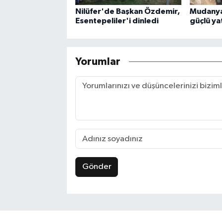
Nilüfer'de Başkan Özdemir,
Mudanya'
Esentepeliler'i dinledi
güçlü ya
Yorumlar
Gönder