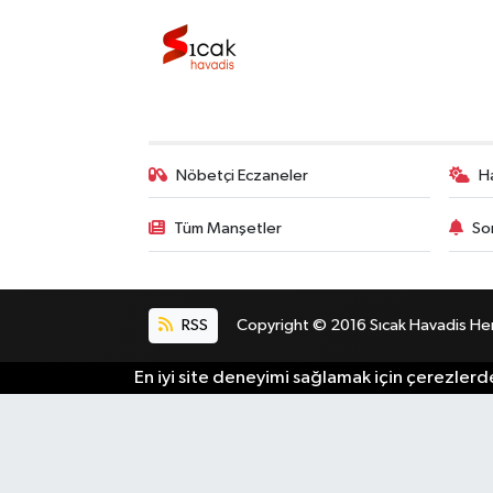
Nöbetçi Eczaneler
H
Tüm Manşetler
So
RSS
Copyright © 2016 Sıcak Havadis Her h
En iyi site deneyimi sağlamak için çerezlerde