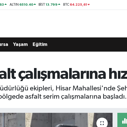
63
6510.40
13.799
64.225,61
ALTIN
BİST
BTC
ursa
Yaşam
Eğitim
lt çalışmalarına hız
Müdürlüğü ekipleri, Hisar Mahallesi'nde Ş
ölgede asfalt serim çalışmalarına başladı.