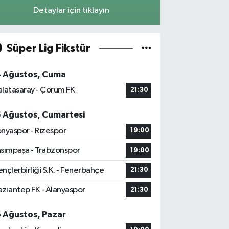
Detaylar için tıklayın
Süper Lig Fikstür
4 Ağustos, Cuma
latasaray - Çorum FK
21:30
5 Ağustos, Cumartesi
nyaspor - Rizespor
19:00
sımpaşa - Trabzonspor
19:00
nçlerbirliği S.K. - Fenerbahçe
21:30
ziantep FK - Alanyaspor
21:30
6 Ağustos, Pazar