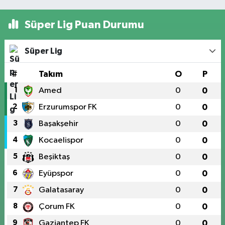
Süper Lig Puan Durumu
Süper Lig
#
Takım
O
P
1
Amed
0
0
2
Erzurumspor FK
0
0
3
Başakşehir
0
0
4
Kocaelispor
0
0
5
Beşiktaş
0
0
6
Eyüpspor
0
0
7
Galatasaray
0
0
8
Çorum FK
0
0
9
Gaziantep FK
0
0