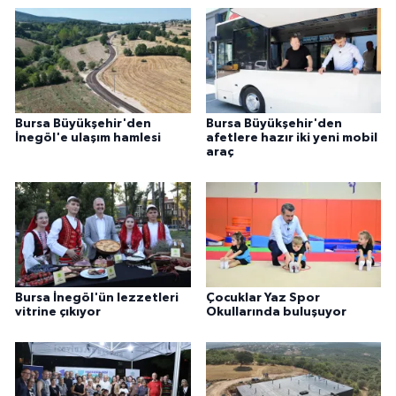
Bursa Büyükşehir'den
Bursa Büyükşehir'den
İnegöl'e ulaşım hamlesi
afetlere hazır iki yeni mobil
araç
Bursa İnegöl'ün lezzetleri
Çocuklar Yaz Spor
vitrine çıkıyor
Okullarında buluşuyor