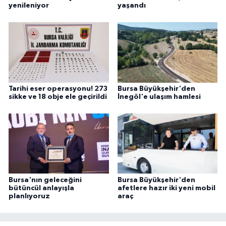
yenileniyor
yaşandı
Tarihi eser operasyonu! 273
Bursa Büyükşehir'den
sikke ve 18 obje ele geçirildi
İnegöl'e ulaşım hamlesi
Bursa'nın geleceğini
Bursa Büyükşehir'den
bütüncül anlayışla
afetlere hazır iki yeni mobil
planlıyoruz
araç