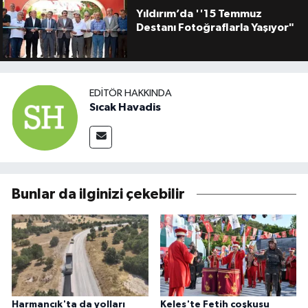
Yıldırım’da ''15 Temmuz
Destanı Fotoğraflarla Yaşıyor"
EDITÖR HAKKINDA
Sıcak Havadis
Bunlar da ilginizi çekebilir
Harmancık'ta da yolları
Keles'te Fetih coşkusu