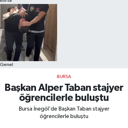
Bursa
Eğitim
Sağlık
Dünya
Magazin
Genel
Gündem
BURSA
Kültür & Sanat
Başkan Alper Taban stajyer
öğrencilerle buluştu
Teknoloji
Bursa İnegöl'de Başkan Taban stajyer
Bilim
öğrencilerle buluştu
Genel