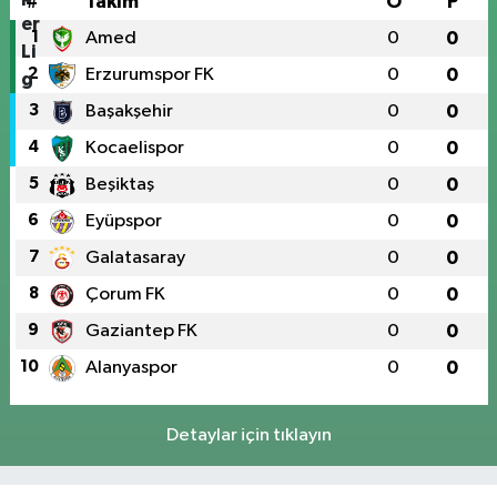
#
Takım
O
P
1
Amed
0
0
2
Erzurumspor FK
0
0
3
Başakşehir
0
0
4
Kocaelispor
0
0
5
Beşiktaş
0
0
6
Eyüpspor
0
0
7
Galatasaray
0
0
8
Çorum FK
0
0
9
Gaziantep FK
0
0
10
Alanyaspor
0
0
Detaylar için tıklayın