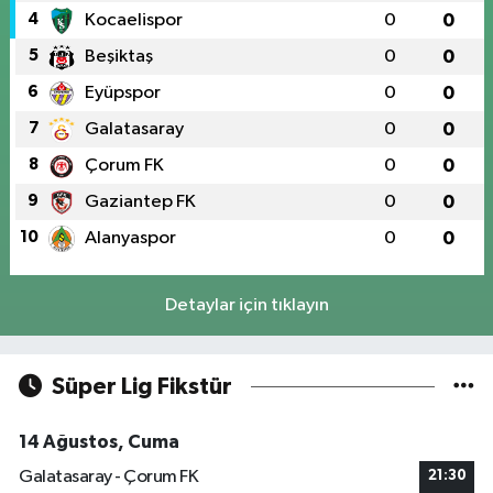
4
Kocaelispor
0
0
5
Beşiktaş
0
0
6
Eyüpspor
0
0
7
Galatasaray
0
0
8
Çorum FK
0
0
9
Gaziantep FK
0
0
10
Alanyaspor
0
0
Detaylar için tıklayın
Süper Lig Fikstür
14 Ağustos, Cuma
Galatasaray - Çorum FK
21:30