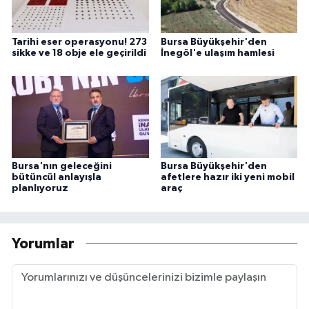
Tarihi eser operasyonu! 273
Bursa Büyükşehir'den
sikke ve 18 obje ele geçirildi
İnegöl'e ulaşım hamlesi
Bursa'nın geleceğini
Bursa Büyükşehir'den
bütüncül anlayışla
afetlere hazır iki yeni mobil
planlıyoruz
araç
Yorumlar