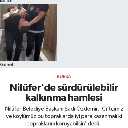
Bursa
Eğitim
Sağlık
Dünya
Magazin
Genel
Gündem
BURSA
Kültür & Sanat
Nilüfer'de sürdürülebilir
kalkınma hamlesi
Teknoloji
Nilüfer Belediye Başkanı Şadi Özdemir, 'Çiftçimiz
Bilim
ve köylümüz bu topraklarda iyi para kazanmalı ki
topraklarını koruyabilsin' dedi.
Genel