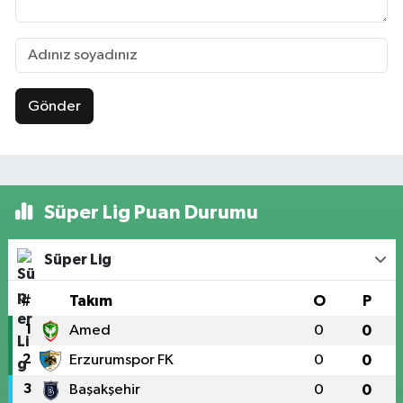
Gönder
Süper Lig Puan Durumu
Süper Lig
#
Takım
O
P
1
Amed
0
0
2
Erzurumspor FK
0
0
3
Başakşehir
0
0