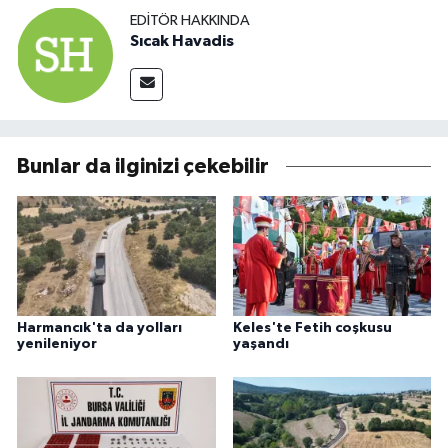
EDITÖR HAKKINDA
Sıcak Havadis
Bunlar da ilginizi çekebilir
Harmancık'ta da yolları
Keles'te Fetih coşkusu
yenileniyor
yaşandı