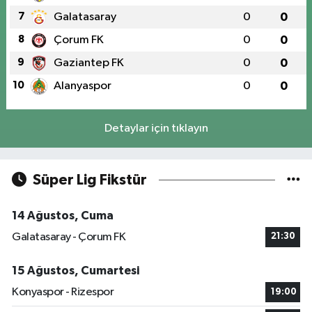
7
Galatasaray
0
0
8
Çorum FK
0
0
9
Gaziantep FK
0
0
10
Alanyaspor
0
0
Detaylar için tıklayın
Süper Lig Fikstür
14 Ağustos, Cuma
Galatasaray - Çorum FK
21:30
15 Ağustos, Cumartesi
Konyaspor - Rizespor
19:00