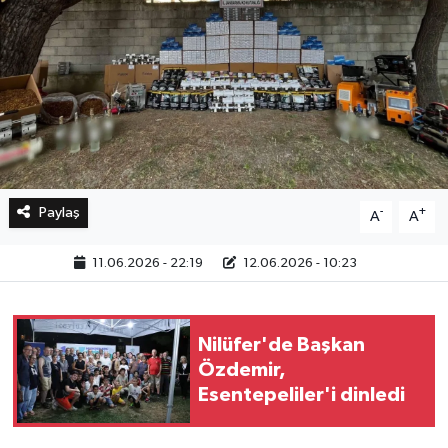
Bilim, Teknoloji
Paylaş
-
+
A
A
11.06.2026 - 22:19
12.06.2026 - 10:23
Nilüfer'de Başkan
Özdemir,
Esentepeliler'i dinledi