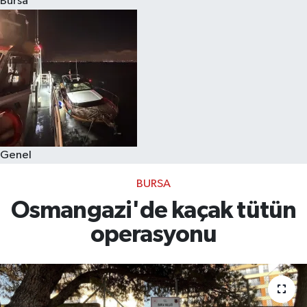
Bursa
Eğitim
Sağlık
Dünya
Magazin
Genel
Gündem
BURSA
Kültür & Sanat
Osmangazi'de kaçak tütün
operasyonu
Teknoloji
Bilim
Genel