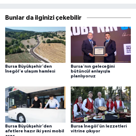
Bunlar da ilginizi çekebilir
Bursa Büyükşehir'den
Bursa'nın geleceğini
İnegöl'e ulaşım hamlesi
bütüncül anlayışla
planlıyoruz
Bursa Büyükşehir'den
Bursa İnegöl'ün lezzetleri
afetlere hazır iki yeni mobil
vitrine çıkıyor
araç