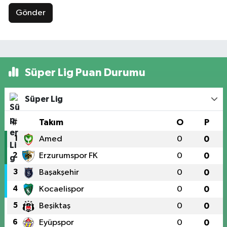
Gönder
Süper Lig Puan Durumu
Süper Lig
#
Takım
O
P
1
Amed
0
0
2
Erzurumspor FK
0
0
3
Başakşehir
0
0
4
Kocaelispor
0
0
5
Beşiktaş
0
0
6
Eyüpspor
0
0