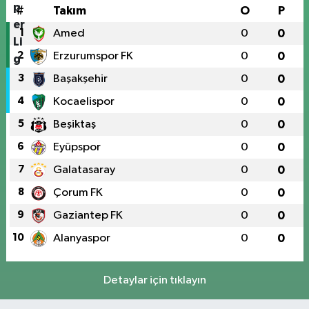
#
Takım
O
P
1
Amed
0
0
2
Erzurumspor FK
0
0
3
Başakşehir
0
0
4
Kocaelispor
0
0
5
Beşiktaş
0
0
6
Eyüpspor
0
0
7
Galatasaray
0
0
8
Çorum FK
0
0
9
Gaziantep FK
0
0
10
Alanyaspor
0
0
Detaylar için tıklayın