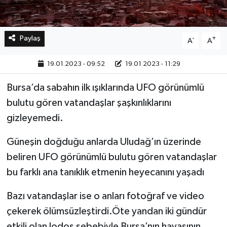
Paylaş
-
+
A
A
19.01.2023 - 09:52
19.01.2023 - 11:29
Bursa’da sabahın ilk ışıklarında UFO görünümlü
bulutu gören vatandaşlar şaşkınlıklarını
gizleyemedi.
Güneşin doğduğu anlarda Uludağ’ın üzerinde
beliren UFO görünümlü bulutu gören vatandaşlar
bu farklı ana tanıklık etmenin heyecanını yaşadı
Bazı vatandaşlar ise o anları fotoğraf ve video
çekerek ölümsüzleştirdi.Öte yandan iki gündür
etkili olan lodos sebebiyle Bursa’nın havasının