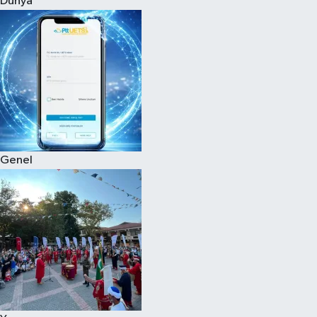
Dünya
Eğitim
Sağlık
Dünya
Magazin
Genel
Gündem
Kültür & Sanat
Teknoloji
Bilim
Genel