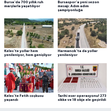
Bursa'da 700 yıllık ruh
Bursaspor'a yeni sezon
marşlarla yaşatılıyor
mesajı: Adım adım
şampiyonluğa
Keles'te yollar hem
Harmancık'ta da yollar
yenileniyor, hem genişliyor
yenileniyor
Keles'te Fetih coşkusu
Tarihi eser operasyonu! 273
yaşandı
sikke ve 18 obje ele geçirildi