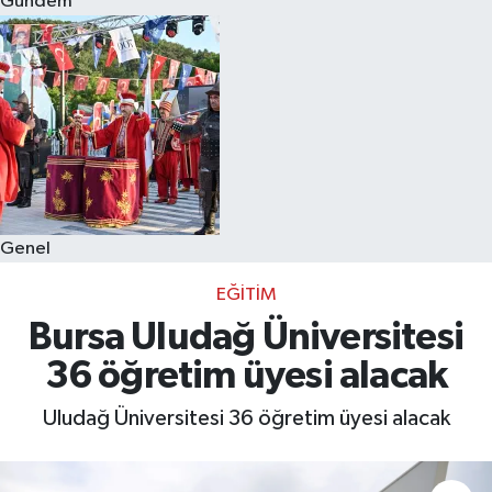
Gündem
Eğitim
Sağlık
Dünya
Magazin
Genel
Gündem
EĞITIM
Kültür & Sanat
Bursa Uludağ Üniversitesi
36 öğretim üyesi alacak
Teknoloji
Uludağ Üniversitesi 36 öğretim üyesi alacak
Bilim
Genel