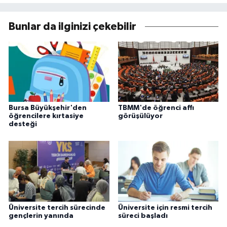
Bunlar da ilginizi çekebilir
Bursa Büyükşehir'den
TBMM'de öğrenci affı
öğrencilere kırtasiye
görüşülüyor
desteği
Üniversite tercih sürecinde
Üniversite için resmi tercih
gençlerin yanında
süreci başladı