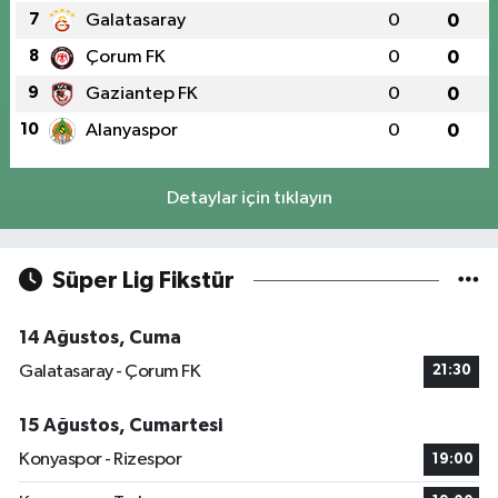
7
Galatasaray
0
0
8
Çorum FK
0
0
9
Gaziantep FK
0
0
10
Alanyaspor
0
0
Detaylar için tıklayın
Süper Lig Fikstür
14 Ağustos, Cuma
Galatasaray - Çorum FK
21:30
15 Ağustos, Cumartesi
Konyaspor - Rizespor
19:00