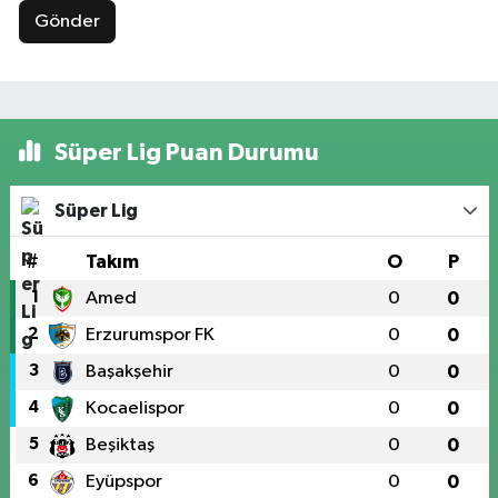
Gönder
Süper Lig Puan Durumu
Süper Lig
#
Takım
O
P
1
Amed
0
0
2
Erzurumspor FK
0
0
3
Başakşehir
0
0
4
Kocaelispor
0
0
5
Beşiktaş
0
0
6
Eyüpspor
0
0