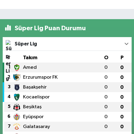
Süper Lig Puan Durumu
Süper Lig
#
Takım
O
P
1
Amed
0
0
2
Erzurumspor FK
0
0
3
Başakşehir
0
0
4
Kocaelispor
0
0
5
Beşiktaş
0
0
6
Eyüpspor
0
0
7
Galatasaray
0
0