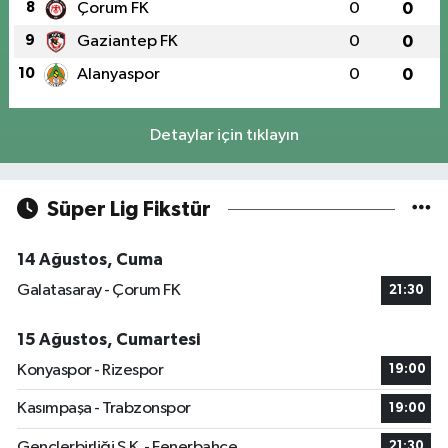
8
Çorum FK
0
0
9
Gaziantep FK
0
0
10
Alanyaspor
0
0
Detaylar için tıklayın
Süper Lig Fikstür
14 Ağustos, Cuma
Galatasaray - Çorum FK
21:30
15 Ağustos, Cumartesi
Konyaspor - Rizespor
19:00
Kasımpaşa - Trabzonspor
19:00
Gençlerbirliği S.K. - Fenerbahçe
21:30