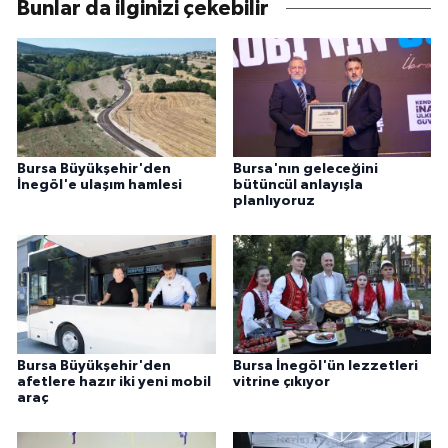
Bunlar da ilginizi çekebilir
Bursa Büyükşehir'den
Bursa'nın geleceğini
İnegöl'e ulaşım hamlesi
bütüncül anlayışla
planlıyoruz
Bursa Büyükşehir'den
Bursa İnegöl'ün lezzetleri
afetlere hazır iki yeni mobil
vitrine çıkıyor
araç