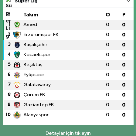
Süper Lig
#
Takım
O
P
1
Amed
0
0
2
Erzurumspor FK
0
0
3
Başakşehir
0
0
4
Kocaelispor
0
0
5
Beşiktaş
0
0
6
Eyüpspor
0
0
7
Galatasaray
0
0
8
Çorum FK
0
0
9
Gaziantep FK
0
0
10
Alanyaspor
0
0
Detaylar için tıklayın