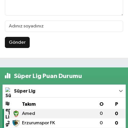
Gönder
Süper Lig Puan Durumu
Süper Lig
#
Takım
O
P
1
Amed
0
0
2
Erzurumspor FK
0
0