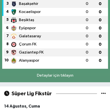
3
Başakşehir
0
0
4
Kocaelispor
0
0
5
Beşiktaş
0
0
6
Eyüpspor
0
0
7
Galatasaray
0
0
8
Çorum FK
0
0
9
Gaziantep FK
0
0
10
Alanyaspor
0
0
Detaylar için tıklayın
Süper Lig Fikstür
14 Ağustos, Cuma