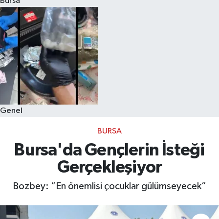
Bursa
Eğitim
Sağlık
Dünya
Magazin
Genel
Gündem
BURSA
Kültür & Sanat
Bursa'da Gençlerin İsteği
Gerçekleşiyor
Teknoloji
Bozbey: “En önemlisi çocuklar gülümseyecek”
Bilim
Genel