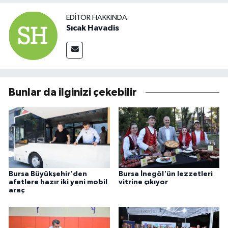
EDITÖR HAKKINDA
Sıcak Havadis
Bunlar da ilginizi çekebilir
Bursa Büyükşehir'den
Bursa İnegöl'ün lezzetleri
afetlere hazır iki yeni mobil
vitrine çıkıyor
araç