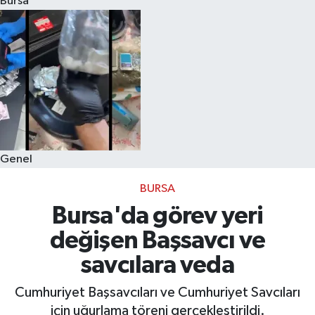
Bursa
Eğitim
Sağlık
Dünya
Magazin
Genel
Gündem
BURSA
Kültür & Sanat
Bursa'da görev yeri
değişen Başsavcı ve
Teknoloji
savcılara veda
Bilim
Cumhuriyet Başsavcıları ve Cumhuriyet Savcıları
için uğurlama töreni gerçekleştirildi.
Genel