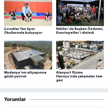
Çocuklar Yaz Spor
Nilüfer'de Başkan Özdemir,
Okullarında buluşuyor
Esentepeliler'i dinledi
Mudanya'nın altyapısına
Alanyurt Yüzme
güçlü yatırım
Havuzu'nda çalışmalar tam
gaz
Yorumlar