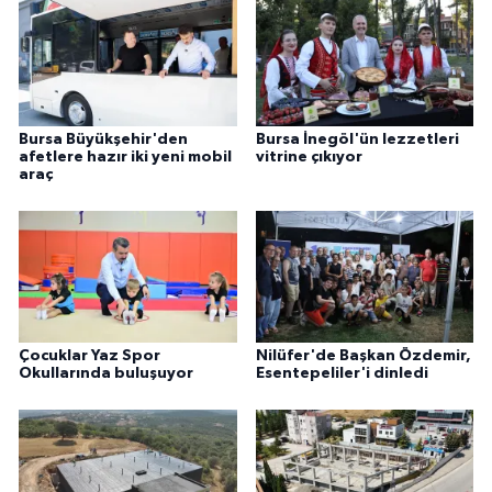
Bursa Büyükşehir'den
Bursa İnegöl'ün lezzetleri
afetlere hazır iki yeni mobil
vitrine çıkıyor
araç
Çocuklar Yaz Spor
Nilüfer'de Başkan Özdemir,
Okullarında buluşuyor
Esentepeliler'i dinledi