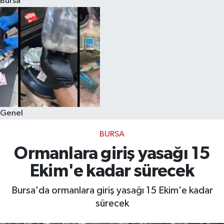
Bursa
Eğitim
Sağlık
Dünya
Magazin
Genel
Gündem
BURSA
Kültür & Sanat
Ormanlara giriş yasağı 15
Ekim'e kadar sürecek
Teknoloji
Bursa'da ormanlara giriş yasağı 15 Ekim'e kadar
Bilim
sürecek
Genel