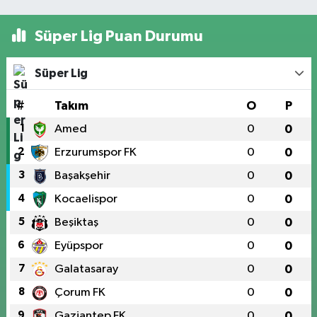
Süper Lig Puan Durumu
Süper Lig
#
Takım
O
P
1
Amed
0
0
2
Erzurumspor FK
0
0
3
Başakşehir
0
0
4
Kocaelispor
0
0
5
Beşiktaş
0
0
6
Eyüpspor
0
0
7
Galatasaray
0
0
8
Çorum FK
0
0
9
Gaziantep FK
0
0