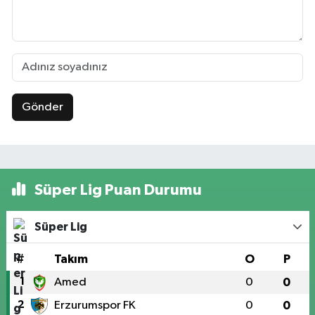
Gönder
Süper Lig Puan Durumu
Süper Lig
#
Takım
O
P
1
Amed
0
0
2
Erzurumspor FK
0
0