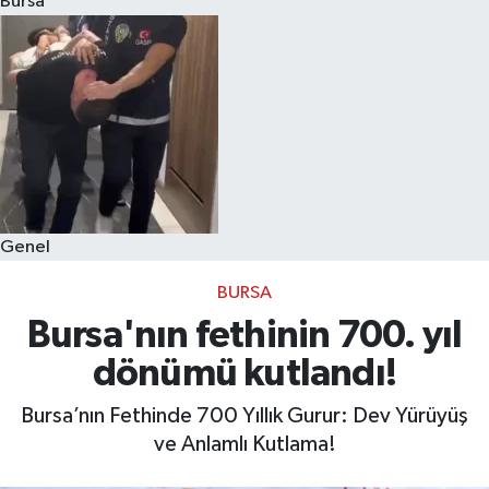
Bursa
Eğitim
Sağlık
Dünya
Magazin
Genel
Gündem
BURSA
Kültür & Sanat
Bursa'nın fethinin 700. yıl
dönümü kutlandı!
Teknoloji
Bursa’nın Fethinde 700 Yıllık Gurur: Dev Yürüyüş
Bilim
ve Anlamlı Kutlama!
Genel