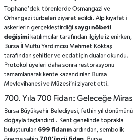
Tophane'deki törenlerde Osmangazi ve
Orhangazi türbeleri ziyaret edildi. Alp kıyafetli
askerlerin gerçekleştirdiği
saygı nöbeti
değişimi
katılımcılar tarafından ilgiyle izlenirken,
Bursa İl Müftü Yardımcısı Mehmet Köktaş
tarafından şehitler ve ecdat için dualar okundu.
Protokol üyeleri daha sonra restorasyonu
tamamlanarak kente kazandırılan Bursa
Mevlevihanesi ve Müzesi’ni ziyaret etti.
700. Yıla 700 Fidan: Geleceğe Miras
Bursa Büyükşehir Belediyesi, fethin yıl dönümünü
doğayla taçlandırdı. Kent genelinde toprakla
buluşturulan
699 fidanın
ardından, sembolik
öneme sahip
700’üncü fidan
, Bursa