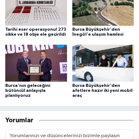
Tarihi eser operasyonu! 273
Bursa Büyükşehir'den
sikke ve 18 obje ele geçirildi
İnegöl'e ulaşım hamlesi
Bursa'nın geleceğini
Bursa Büyükşehir'den
bütüncül anlayışla
afetlere hazır iki yeni mobil
planlıyoruz
araç
Yorumlar