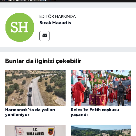
EDITÖR HAKKINDA
Sıcak Havadis
Bunlar da ilginizi çekebilir
Harmancık'ta da yolları
Keles'te Fetih coşkusu
yenileniyor
yaşandı