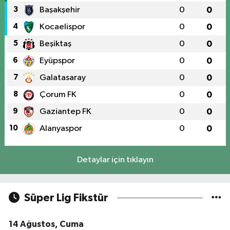
3
Başakşehir
0
0
4
Kocaelispor
0
0
5
Beşiktaş
0
0
6
Eyüpspor
0
0
7
Galatasaray
0
0
8
Çorum FK
0
0
9
Gaziantep FK
0
0
10
Alanyaspor
0
0
Detaylar için tıklayın
Süper Lig Fikstür
14 Ağustos, Cuma