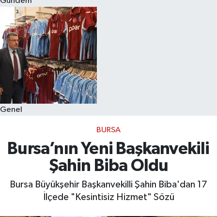
Gündem
Eğitim
Sağlık
Dünya
Magazin
Genel
Gündem
BURSA
Kültür & Sanat
Bursa’nın Yeni Başkanvekili
Şahin Biba Oldu
Teknoloji
Bursa Büyükşehir Başkanvekilli Şahin Biba'dan 17
Bilim
İlçede "Kesintisiz Hizmet" Sözü
Genel