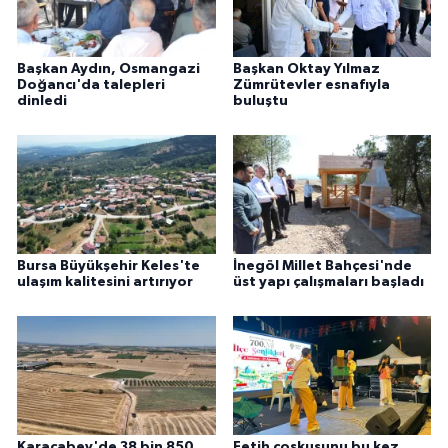
Başkan Aydın, Osmangazi
Başkan Oktay Yılmaz
Doğancı'da talepleri
Zümrütevler esnafıyla
dinledi
buluştu
Bursa Büyükşehir Keles'te
İnegöl Millet Bahçesi'nde
ulaşım kalitesini artırıyor
üst yapı çalışmaları başladı
Karacabey'de 38 bin 850
Fetih coşkusunu bu kez