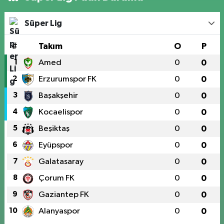
Süper Lig
#
Takım
O
P
1
Amed
0
0
2
Erzurumspor FK
0
0
3
Başakşehir
0
0
4
Kocaelispor
0
0
5
Beşiktaş
0
0
6
Eyüpspor
0
0
7
Galatasaray
0
0
8
Çorum FK
0
0
9
Gaziantep FK
0
0
10
Alanyaspor
0
0