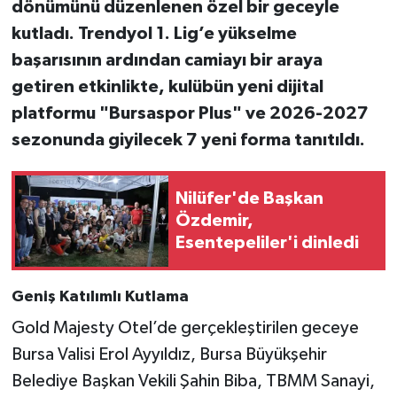
dönümünü düzenlenen özel bir geceyle
kutladı. Trendyol 1. Lig’e yükselme
başarısının ardından camiayı bir araya
getiren etkinlikte, kulübün yeni dijital
platformu "Bursaspor Plus" ve 2026-2027
sezonunda giyilecek 7 yeni forma tanıtıldı.
Nilüfer'de Başkan
Özdemir,
Esentepeliler'i dinledi
Geniş Katılımlı Kutlama
Gold Majesty Otel’de gerçekleştirilen geceye
Bursa Valisi Erol Ayyıldız, Bursa Büyükşehir
Belediye Başkan Vekili Şahin Biba, TBMM Sanayi,