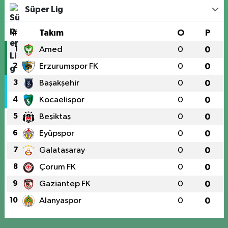
Süper Lig
#
Takım
O
P
1
Amed
0
0
2
Erzurumspor FK
0
0
3
Başakşehir
0
0
4
Kocaelispor
0
0
5
Beşiktaş
0
0
6
Eyüpspor
0
0
7
Galatasaray
0
0
8
Çorum FK
0
0
9
Gaziantep FK
0
0
10
Alanyaspor
0
0