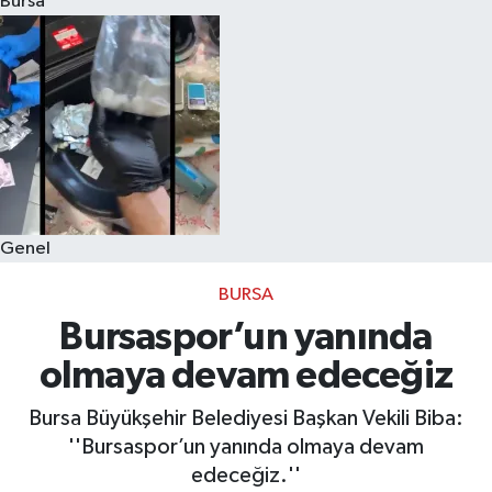
Bursa
Eğitim
Sağlık
Dünya
Magazin
Genel
Gündem
BURSA
Kültür & Sanat
Bursaspor’un yanında
olmaya devam edeceğiz
Teknoloji
Bursa Büyükşehir Belediyesi Başkan Vekili Biba:
Bilim
''Bursaspor’un yanında olmaya devam
edeceğiz.''
Genel