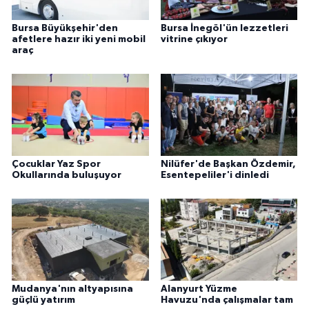
Bursa Büyükşehir'den
Bursa İnegöl'ün lezzetleri
afetlere hazır iki yeni mobil
vitrine çıkıyor
araç
Çocuklar Yaz Spor
Nilüfer'de Başkan Özdemir,
Okullarında buluşuyor
Esentepeliler'i dinledi
Mudanya'nın altyapısına
Alanyurt Yüzme
güçlü yatırım
Havuzu'nda çalışmalar tam