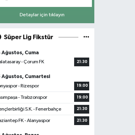
Detaylar için tıklayın
Süper Lig Fikstür
4 Ağustos, Cuma
latasaray - Çorum FK
21:30
5 Ağustos, Cumartesi
nyaspor - Rizespor
19:00
sımpaşa - Trabzonspor
19:00
nçlerbirliği S.K. - Fenerbahçe
21:30
ziantep FK - Alanyaspor
21:30