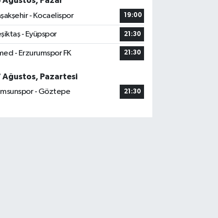
6 Ağustos, Pazar
şakşehir - Kocaelispor
19:00
şiktaş - Eyüpspor
21:30
ed - Erzurumspor FK
21:30
7 Ağustos, Pazartesi
msunspor - Göztepe
21:30