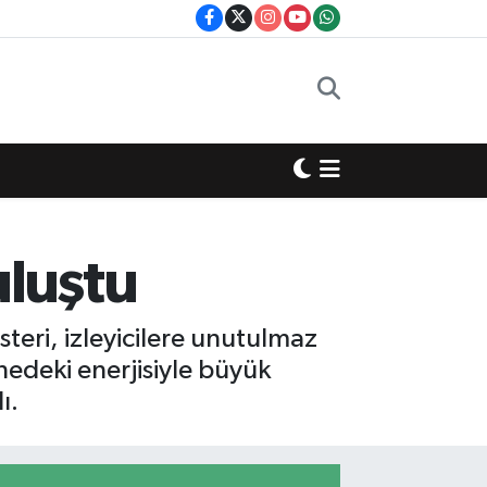
luştu
eri, izleyicilere unutulmaz
hnedeki enerjisiyle büyük
ı.