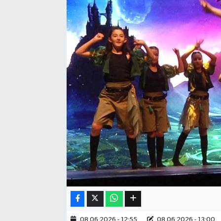
Eğitim
Sağlık
Dünya
Magazin
Gündem
Kültür & Sanat
Teknoloji
Bilim
Genel
08.06.2026 - 12:55
08.06.2026 - 13:00