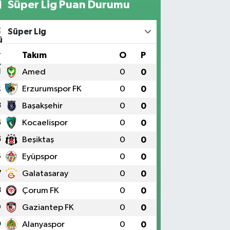
Süper Lig Puan Durumu
Süper Lig
#
Takım
O
P
1
Amed
0
0
2
Erzurumspor FK
0
0
3
Başakşehir
0
0
4
Kocaelispor
0
0
5
Beşiktaş
0
0
6
Eyüpspor
0
0
7
Galatasaray
0
0
8
Çorum FK
0
0
9
Gaziantep FK
0
0
0
Alanyaspor
0
0