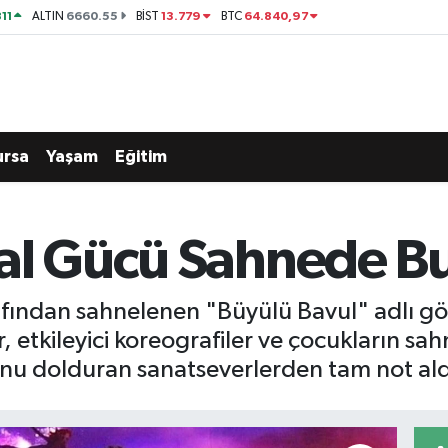
11
6660.55
13.779
64.840,97
ALTIN
BİST
BTC
ursa
Yaşam
Eğitim
al Gücü Sahnede Bu
fından sahnelenen "Büyülü Bavul" adlı göst
r, etkileyici koreografiler ve çocukların sa
onu dolduran sanatseverlerden tam not ald