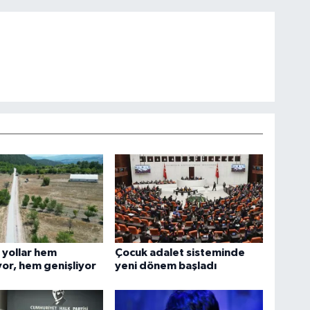
 yollar hem
Çocuk adalet sisteminde
yor, hem genişliyor
yeni dönem başladı