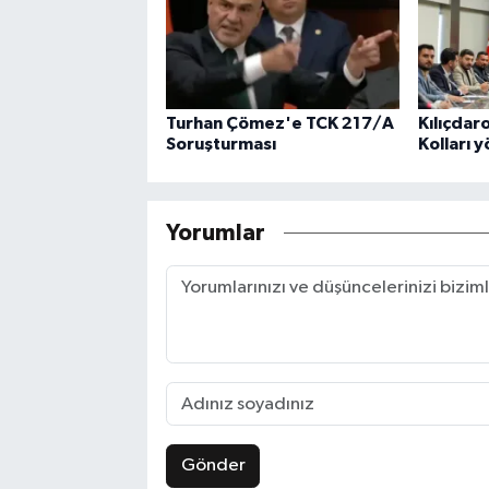
Turhan Çömez'e TCK 217/A
Kılıçdar
Soruşturması
Kolları 
Yorumlar
Gönder