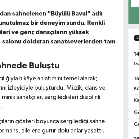
dan sahnelenen "Büyülü Bavul" adlı
, unutulmaz bir deneyim sundu. Renkli
ileri ve genç dansçıların yüksek
ik, salonu dolduran sanatseverlerden tam
1
Ga
ahnede Buluştu
lığıyla hikâye anlatımını temel alarak;
1
ını izleyiciyle buluşturdu. Müzik, dans ve
Ko
nik sanatçılar, sergiledikleri disiplinli
Ka
.
Ge
ıların gösteri boyunca sergilediği sahne
Ga
rmans, ailelere gurur dolu anlar yaşattı.