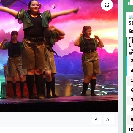
-
+
A
A
1