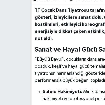
TT Çocuk Dans Tiyatrosu tarafın
Bilim, Teknoloji
gösteri, izleyicilere sanat dolu
kostümleri, etkileyici koreograf
enerjisiyle dikkat çeken etkinl
not aldı.
Sanat ve Hayal Gücü S
"Büyülü Bavul", çocukların dans aracı
dostluk, keşif ve hayal gücü temalar
tiyatronun harmanlandığı gösteride mi
performansla büyük beğeni topladı
Sahne Hakimiyeti:
Minik dansç
hakimiyeti ve profesyonel perfo