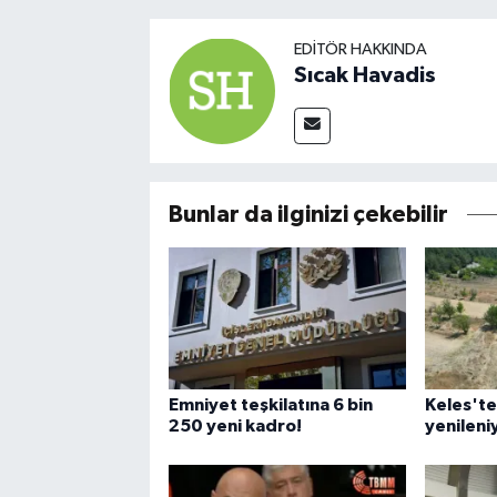
EDITÖR HAKKINDA
Sıcak Havadis
Bunlar da ilginizi çekebilir
Emniyet teşkilatına 6 bin
Keles'te
250 yeni kadro!
yenileni