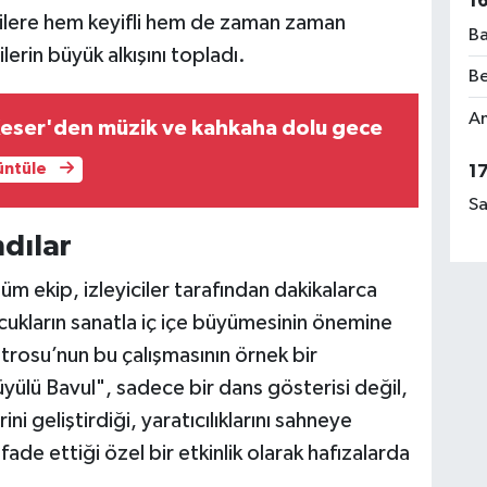
1
cilere hem keyifli hem de zaman zaman
Ba
lerin büyük alkışını topladı.
Be
Am
eser'den müzik ve kahkaha dolu gece
rüntüle
1
Sa
ndılar
m ekip, izleyiciler tarafından dakikalarca
ocukların sanatla iç içe büyümesinin önemine
rosu’nun bu çalışmasının örnek bir
yülü Bavul", sadece bir dans gösterisi değil,
 geliştirdiği, yaratıcılıklarını sahneye
ifade ettiği özel bir etkinlik olarak hafızalarda