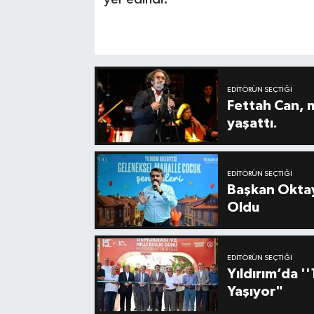
EDITÖRÜN SEÇTIĞI
Fettah Can, 
yaşattı.
EDITÖRÜN SEÇTIĞI
Başkan Oktay
Oldu
EDITÖRÜN SEÇTIĞI
Yıldırım’da 
Yaşıyor"