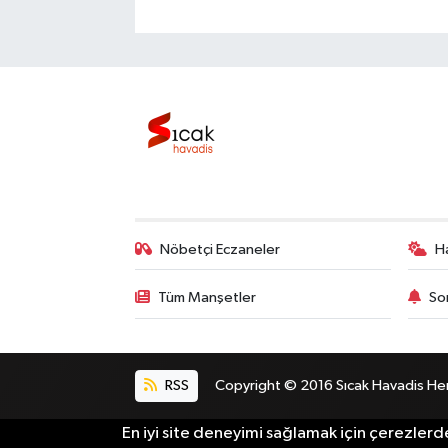
Nöbetçi Eczaneler
H
Tüm Manşetler
So
RSS
Copyright © 2016 Sıcak Havadis Her h
En iyi site deneyimi sağlamak için çerezlerde