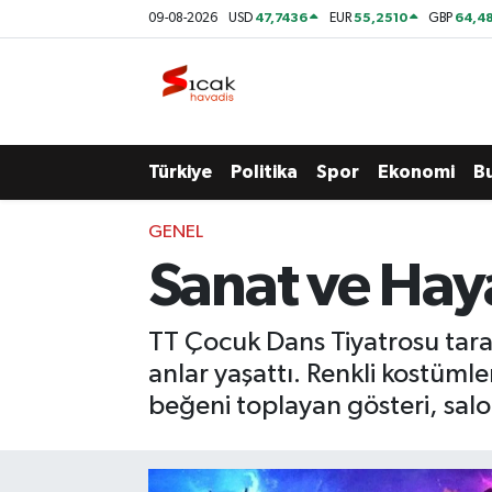
47,7436
55,2510
64,48
09-08-2026
USD
EUR
GBP
Bursa
Nöbetçi Eczaneler
Yerel
Hava Durumu
Türkiye
Politika
Spor
Ekonomi
B
Yaşam
Trafik Durumu
GENEL
Siyaset
Süper Lig Puan Durumu ve Fikstür
Sanat ve Hay
Politika
Tüm Manşetler
TT Çocuk Dans Tiyatrosu tara
Spor
Son Dakika Haberleri
anlar yaşattı. Renkli kostümle
beğeni toplayan gösteri, sal
Türkiye
Haber Arşivi
Ekonomi