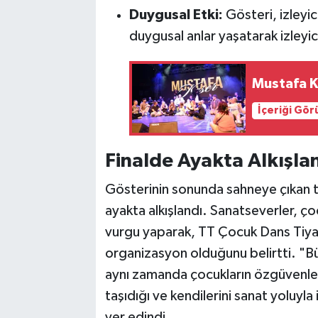
Duygusal Etki:
Gösteri, izleyi
duygusal anlar yaşatarak izleyici
Mustafa K
İçeriği Gö
Finalde Ayakta Alkışla
Gösterinin sonunda sahneye çıkan tü
ayakta alkışlandı. Sanatseverler, ç
vurgu yaparak, TT Çocuk Dans Tiyat
organizasyon olduğunu belirtti. "Bü
aynı zamanda çocukların özgüvenlerini
taşıdığı ve kendilerini sanat yoluyla 
yer edindi.