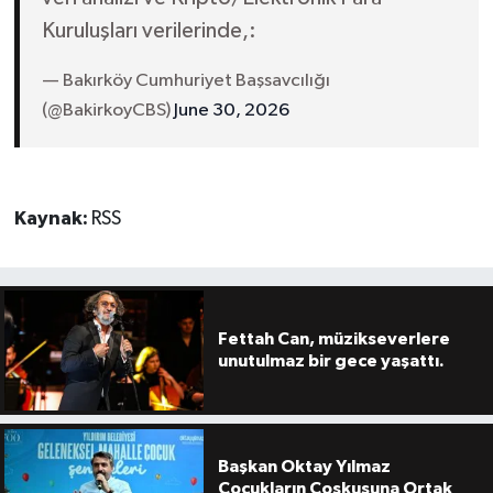
Kuruluşları verilerinde,:
— Bakırköy Cumhuriyet Başsavcılığı
(@BakirkoyCBS)
June 30, 2026
Kaynak:
RSS
Fettah Can, müzikseverlere
unutulmaz bir gece yaşattı.
Başkan Oktay Yılmaz
Çocukların Coşkusuna Ortak