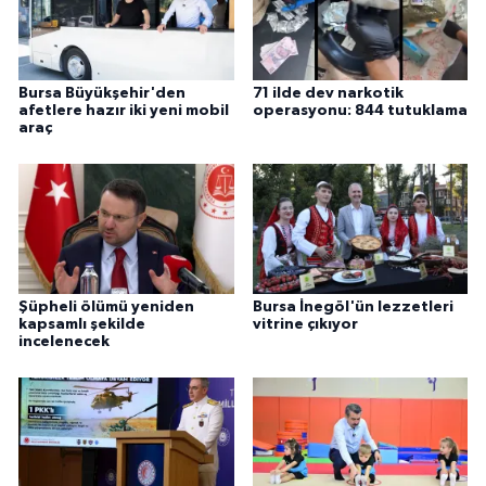
Bursa Büyükşehir'den
71 ilde dev narkotik
afetlere hazır iki yeni mobil
operasyonu: 844 tutuklama
araç
Şüpheli ölümü yeniden
Bursa İnegöl'ün lezzetleri
kapsamlı şekilde
vitrine çıkıyor
incelenecek