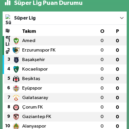
Süper Lig Puan Durumu
Süper Lig
#
Takım
O
P
1
Amed
0
0
2
Erzurumspor FK
0
0
3
Başakşehir
0
0
4
Kocaelispor
0
0
5
Beşiktaş
0
0
6
Eyüpspor
0
0
7
Galatasaray
0
0
8
Çorum FK
0
0
9
Gaziantep FK
0
0
10
Alanyaspor
0
0