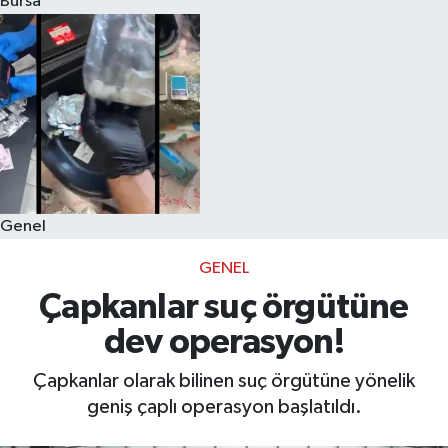
Bursa
Eğitim
Sağlık
Dünya
Magazin
Genel
Gündem
GENEL
Kültür & Sanat
Çapkanlar suç örgütüne
dev operasyon!
Teknoloji
Çapkanlar olarak bilinen suç örgütüne yönelik
Bilim
geniş çaplı operasyon başlatıldı.
Genel