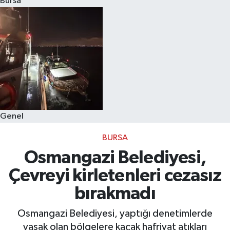
Bursa
Eğitim
Sağlık
Dünya
Magazin
Genel
Gündem
BURSA
Kültür & Sanat
Osmangazi Belediyesi,
Çevreyi kirletenleri cezasız
Teknoloji
bırakmadı
Bilim
Osmangazi Belediyesi, yaptığı denetimlerde
yasak olan bölgelere kaçak hafriyat atıkları
Genel