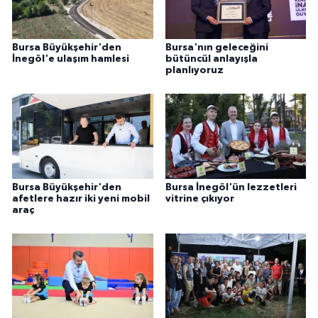
Bursa Büyükşehir'den
Bursa'nın geleceğini
İnegöl'e ulaşım hamlesi
bütüncül anlayışla
planlıyoruz
Bursa Büyükşehir'den
Bursa İnegöl'ün lezzetleri
afetlere hazır iki yeni mobil
vitrine çıkıyor
araç