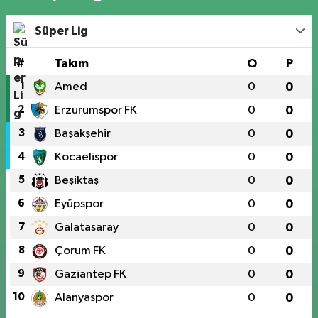
Süper Lig
#
Takım
O
P
1
Amed
0
0
2
Erzurumspor FK
0
0
3
Başakşehir
0
0
4
Kocaelispor
0
0
5
Beşiktaş
0
0
6
Eyüpspor
0
0
7
Galatasaray
0
0
8
Çorum FK
0
0
9
Gaziantep FK
0
0
10
Alanyaspor
0
0