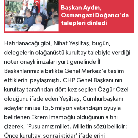
Başkan Aydın,
Osmangazi Doğancı'da
talepleri dinledi
Hatırlanacağı gibi, Nihat Yeşiltaş, bugün,
delegelerin olağanüstü kurultay talebiyle verdiği
noter onaylı imzaları yurt genelinde İl
Başkanlarımızla birlikte Genel Merkez'e teslim
ettiklerini paylaşmıştı. CHP Genel Başkanı'nın
kurultay tarafından dört kez seçilen Özgür Özel
olduğunu ifade eden Yeşiltaş, Cumhurbaşkanı
adaylarının ise 15,5 milyon vatandaşın oyuyla
belirlenen Ekrem İmamoğlu olduğunun altını
çizerek, 'Pusulamız millet. Milletin sözü bellidir:
Önce kurultay, sonra iktidar' ifadelerini