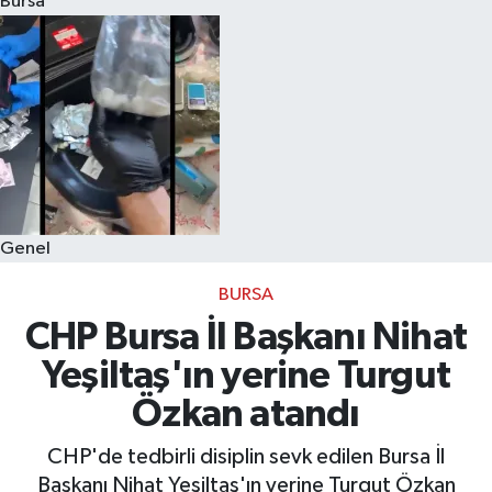
Bursa
Eğitim
Sağlık
Dünya
Magazin
Genel
Gündem
BURSA
Kültür & Sanat
CHP Bursa İl Başkanı Nihat
Yeşiltaş'ın yerine Turgut
Teknoloji
Özkan atandı
Bilim
CHP'de tedbirli disiplin sevk edilen Bursa İl
Başkanı Nihat Yeşiltaş'ın yerine Turgut Özkan
Genel