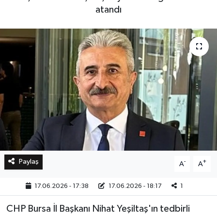
atandı
Bilim, Teknoloji
Paylaş
-
+
A
A
17.06.2026 - 17:38
17.06.2026 - 18:17
1
CHP Bursa İl Başkanı Nihat Yeşiltaş'ın tedbirli