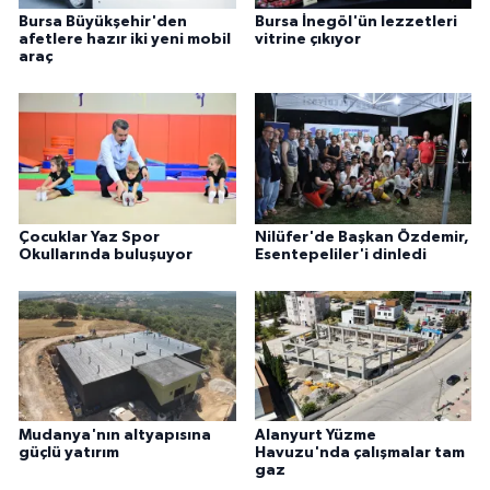
Bursa Büyükşehir'den
Bursa İnegöl'ün lezzetleri
afetlere hazır iki yeni mobil
vitrine çıkıyor
araç
Çocuklar Yaz Spor
Nilüfer'de Başkan Özdemir,
Okullarında buluşuyor
Esentepeliler'i dinledi
Mudanya'nın altyapısına
Alanyurt Yüzme
güçlü yatırım
Havuzu'nda çalışmalar tam
gaz