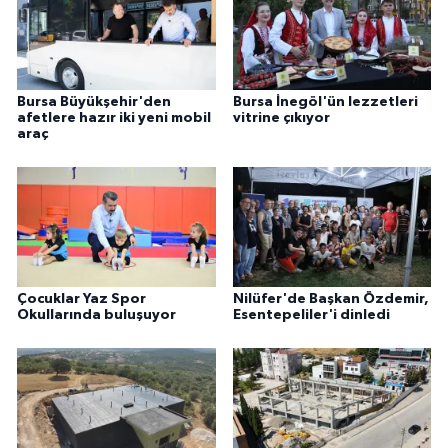
Bursa Büyükşehir'den
Bursa İnegöl'ün lezzetleri
afetlere hazır iki yeni mobil
vitrine çıkıyor
araç
Çocuklar Yaz Spor
Nilüfer'de Başkan Özdemir,
Okullarında buluşuyor
Esentepeliler'i dinledi