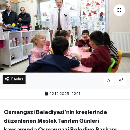
Bilim, Teknoloji
Paylaş
-
+
A
A
12.12.2025 - 12:11
Osmangazi Belediyesi’nin kreşlerinde
düzenlenen Meslek Tanıtım Günleri
kapsamında Osmangazi Belediye Başkanı