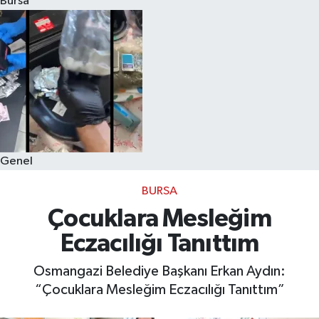
Bursa
Eğitim
Sağlık
Dünya
Magazin
Genel
Gündem
BURSA
Kültür & Sanat
Çocuklara Mesleğim
Eczacılığı Tanıttım
Teknoloji
Osmangazi Belediye Başkanı Erkan Aydın:
Bilim
“Çocuklara Mesleğim Eczacılığı Tanıttım”
Genel