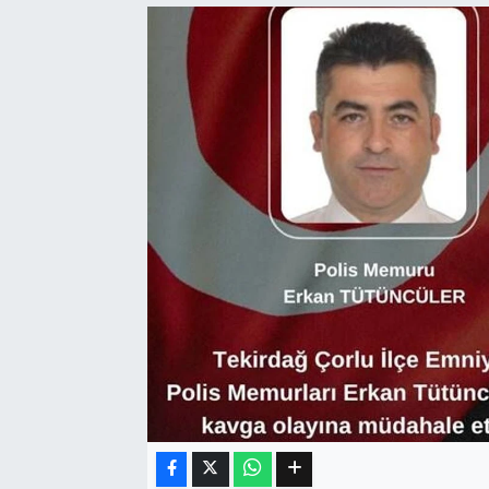
Eğitim
Sağlık
Dünya
Magazin
Gündem
Kültür & Sanat
Teknoloji
Bilim
Genel