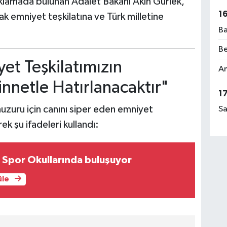
klamada bulunan Adalet Bakanı Akın Gürlek,
1
rak emniyet teşkilatına ve Türk milletine
Ba
Be
et Teşkilatımızın
Am
nnetle Hatırlanacaktır"
1
huzuru için canını siper eden emniyet
Sa
ek şu ifadeleri kullandı:
klar Yaz Spor Okullarında buluşuyor
üle