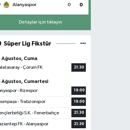
0
Alanyaspor
0
0
Detaylar için tıklayın
Süper Lig Fikstür
4 Ağustos, Cuma
latasaray - Çorum FK
21:30
5 Ağustos, Cumartesi
nyaspor - Rizespor
19:00
sımpaşa - Trabzonspor
19:00
nçlerbirliği S.K. - Fenerbahçe
21:30
ziantep FK - Alanyaspor
21:30