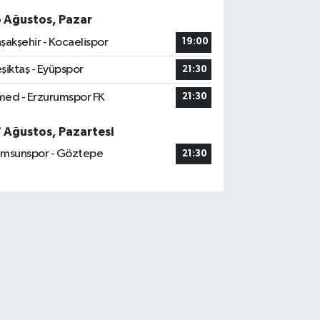
6 Ağustos, Pazar
şakşehir - Kocaelispor
19:00
şiktaş - Eyüpspor
21:30
ed - Erzurumspor FK
21:30
7 Ağustos, Pazartesi
msunspor - Göztepe
21:30