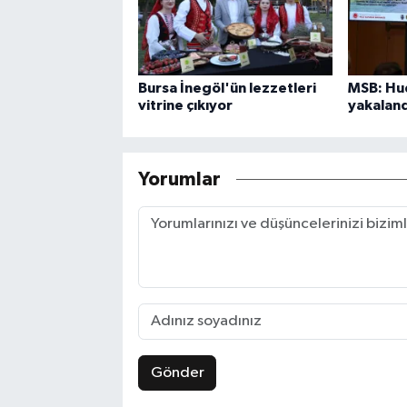
Bursa İnegöl'ün lezzetleri
MSB: Hud
vitrine çıkıyor
yakaland
Yorumlar
Gönder