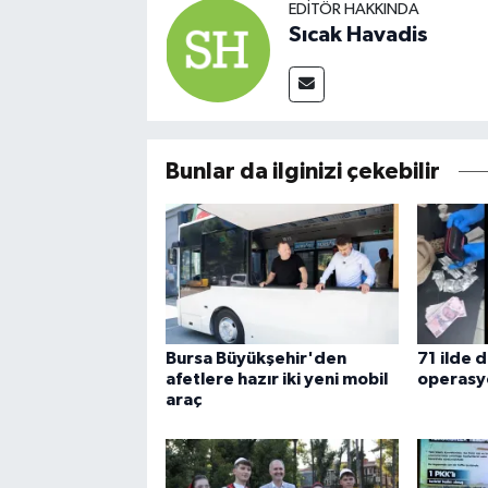
EDITÖR HAKKINDA
Sıcak Havadis
Bunlar da ilginizi çekebilir
Bursa Büyükşehir'den
71 ilde 
afetlere hazır iki yeni mobil
operasy
araç