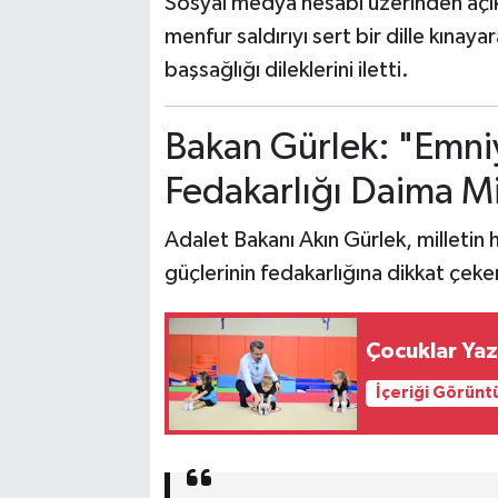
Sosyal medya hesabı üzerinden açı
menfur saldırıyı sert bir dille kınaya
başsağlığı dileklerini iletti.
Bakan Gürlek: "Emniy
Fedakarlığı Daima Mi
Adalet Bakanı Akın Gürlek, milletin 
güçlerinin fedakarlığına dikkat çeker
Çocu
İçeriği Görünt