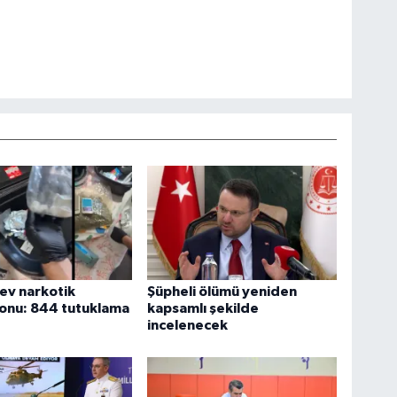
dev narkotik
Şüpheli ölümü yeniden
onu: 844 tutuklama
kapsamlı şekilde
incelenecek