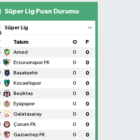
Süper Lig Puan Durumu
Süper Lig
#
Takım
O
P
1
Amed
0
0
2
Erzurumspor FK
0
0
3
Başakşehir
0
0
4
Kocaelispor
0
0
5
Beşiktaş
0
0
6
Eyüpspor
0
0
7
Galatasaray
0
0
8
Çorum FK
0
0
9
Gaziantep FK
0
0