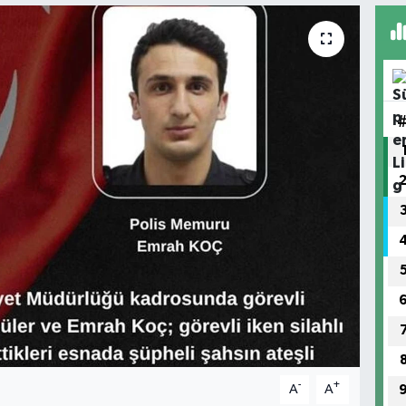
-
+
A
A