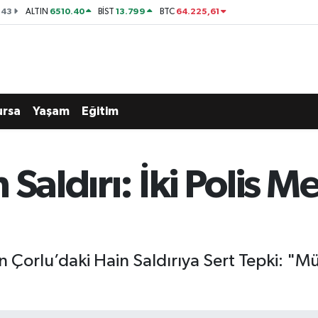
143
6510.40
13.799
64.225,61
ALTIN
BİST
BTC
ursa
Yaşam
Eğitim
 Saldırı: İki Polis 
 Çorlu’daki Hain Saldırıya Sert Tepki: "Mü