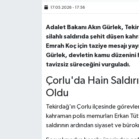
17.05.2026 - 17:56
Bilim, Teknoloji
Adalet Bakanı Akın Gürlek, Tekir
silahlı saldırıda şehit düşen ka
Emrah Koç için taziye mesajı yay
Gürlek, devletin kamu düzenini 
tavizsiz süreceğini vurguladı.
Çorlu'da Hain Saldırı
Oldu
Tekirdağ'ın Çorlu ilçesinde görevleri
kahraman polis memurları Erkan Tü
saldırının ardından siyaset ve büro