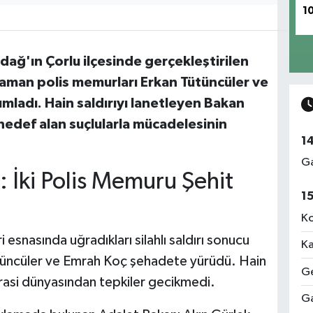
1
dağ'ın Çorlu ilçesinde gerçekleştirilen
hraman polis memurları Erkan Tütüncüler ve
ımladı. Hain saldırıyı lanetleyen Bakan
hedef alan suçlularla mücadelesinin
1
Ga
: İki Polis Memuru Şehit
1
Ko
 esnasında uğradıkları silahlı saldırı sonucu
Ka
tüncüler ve Emrah Koç şehadete yürüdü. Hain
Ge
krasi dünyasından tepkiler gecikmedi.
Ga