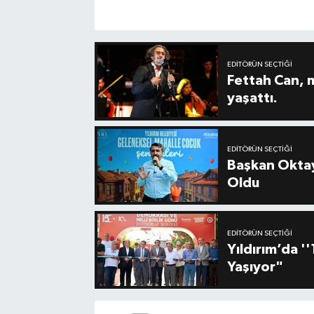
EDITÖRÜN SEÇTIĞI
Fettah Can, 
yaşattı.
EDITÖRÜN SEÇTIĞI
Başkan Oktay
Oldu
EDITÖRÜN SEÇTIĞI
Yıldırım’da 
Yaşıyor"