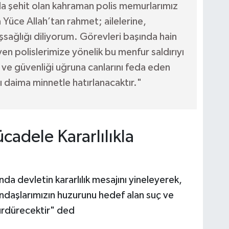
ıda şehit olan kahraman polis memurlarımız
Yüce Allah’tan rahmet; ailelerine,
aşsağlığı diliyorum. Görevleri başında hain
en polislerimize yönelik bu menfur saldırıyı
 ve güvenliği uğruna canlarını feda eden
ı daima minnetle hatırlanacaktır."
cadele Kararlılıkla
a devletin kararlılık mesajını yineleyerek,
ndaşlarımızın huzurunu hedef alan suç ve
sürdürecektir" ded