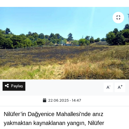
Bilim, Teknoloji
Paylaş
-
+
A
A
22.06.2025 - 14:47
Nilüfer’in Dağyenice Mahallesi'nde anız
yakmaktan kaynaklanan yangın, Nilüfer