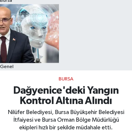
Bursa
Eğitim
Sağlık
Dünya
Magazin
Genel
Gündem
BURSA
Kültür & Sanat
Dağyenice'deki Yangın
Kontrol Altına Alındı
Teknoloji
Nilüfer Belediyesi, Bursa Büyükşehir Belediyesi
Bilim
İtfaiyesi ve Bursa Orman Bölge Müdürlüğü
ekipleri hızlı bir şekilde müdahale etti.
Genel