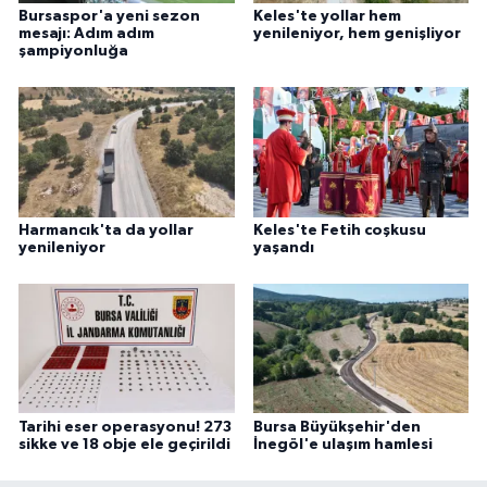
Bursaspor'a yeni sezon
Keles'te yollar hem
mesajı: Adım adım
yenileniyor, hem genişliyor
şampiyonluğa
Harmancık'ta da yollar
Keles'te Fetih coşkusu
yenileniyor
yaşandı
Tarihi eser operasyonu! 273
Bursa Büyükşehir'den
sikke ve 18 obje ele geçirildi
İnegöl'e ulaşım hamlesi