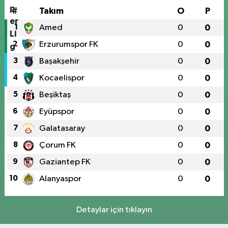
#
Takım
O
P
1
Amed
0
0
2
Erzurumspor FK
0
0
3
Başakşehir
0
0
4
Kocaelispor
0
0
5
Beşiktaş
0
0
6
Eyüpspor
0
0
7
Galatasaray
0
0
8
Çorum FK
0
0
9
Gaziantep FK
0
0
10
Alanyaspor
0
0
Detaylar için tıklayın