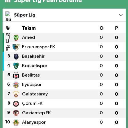
Süper Lig Puan Durumu
Süper Lig
#
Takım
O
P
1
Amed
0
0
2
Erzurumspor FK
0
0
3
Başakşehir
0
0
4
Kocaelispor
0
0
5
Beşiktaş
0
0
6
Eyüpspor
0
0
7
Galatasaray
0
0
8
Çorum FK
0
0
9
Gaziantep FK
0
0
10
Alanyaspor
0
0