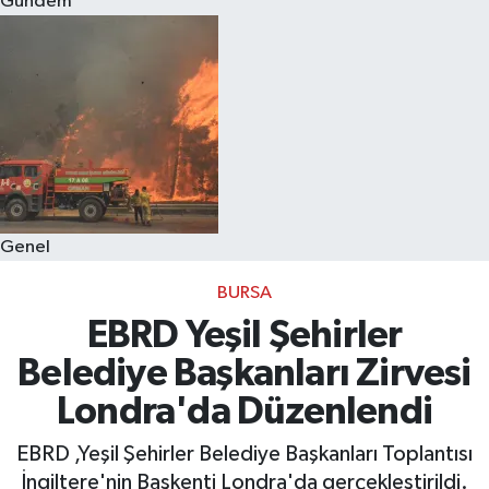
Gündem
Eğitim
Sağlık
Dünya
Magazin
Genel
Gündem
BURSA
Kültür & Sanat
EBRD Yeşil Şehirler
Belediye Başkanları Zirvesi
Teknoloji
Londra'da Düzenlendi
Bilim
EBRD ,Yeşil Şehirler Belediye Başkanları Toplantısı
İngiltere'nin Başkenti Londra'da gerçekleştirildi.
Genel