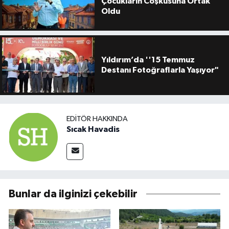
Çocukların Coşkusuna Ortak
Oldu
Yıldırım’da ''15 Temmuz
Destanı Fotoğraflarla Yaşıyor"
EDITÖR HAKKINDA
Sıcak Havadis
Bunlar da ilginizi çekebilir