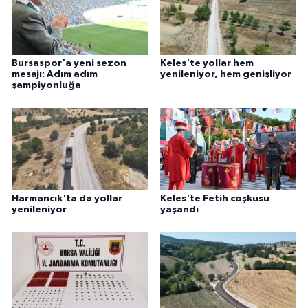
Bursaspor'a yeni sezon
Keles'te yollar hem
mesajı: Adım adım
yenileniyor, hem genişliyor
şampiyonluğa
Harmancık'ta da yollar
Keles'te Fetih coşkusu
yenileniyor
yaşandı