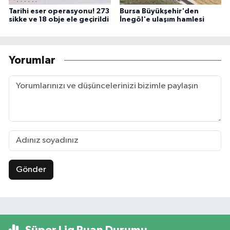
Tarihi eser operasyonu! 273
Bursa Büyükşehir'den
sikke ve 18 obje ele geçirildi
İnegöl'e ulaşım hamlesi
Yorumlar
Gönder