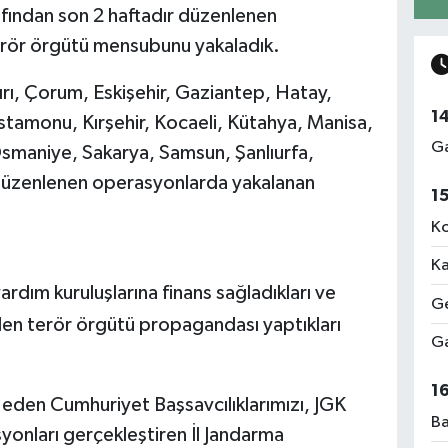
fından son 2 haftadır düzenlenen
erör örgütü mensubunu yakaladık.
rı, Çorum, Eskişehir, Gaziantep, Hatay,
1
stamonu, Kırşehir, Kocaeli, Kütahya, Manisa,
Ga
smaniye, Sakarya, Samsun, Şanlıurfa,
düzenlenen operasyonlarda yakalanan
1
Ko
Ka
ardım kuruluşlarına finans sağladıkları ve
Ge
en terör örgütü propagandası yaptıkları
Ga
1
e eden Cumhuriyet Başsavcılıklarımızı, JGK
Ba
yonları gerçekleştiren İl Jandarma