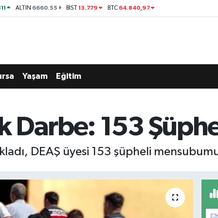
11
6660.55
13.779
64.840,97
ALTIN
BİST
BTC
ursa
Yaşam
Eğitim
 Darbe: 153 Şüphel
 açıkladı, DEAŞ üyesi 153 şüpheli mensubum