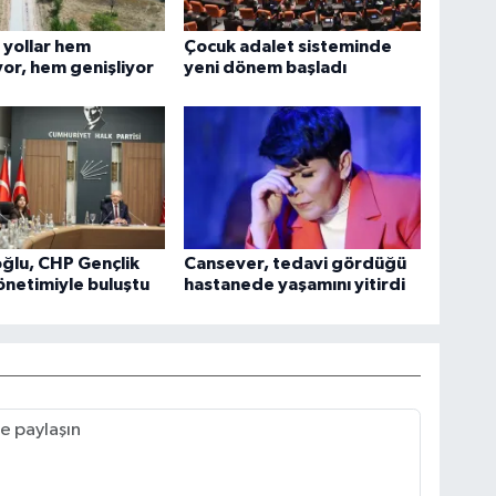
 yollar hem
Çocuk adalet sisteminde
yor, hem genişliyor
yeni dönem başladı
oğlu, CHP Gençlik
Cansever, tedavi gördüğü
yönetimiyle buluştu
hastanede yaşamını yitirdi