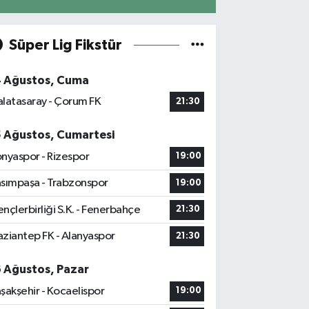
Süper Lig Fikstür
4 Ağustos, Cuma
latasaray - Çorum FK
21:30
5 Ağustos, Cumartesi
nyaspor - Rizespor
19:00
sımpaşa - Trabzonspor
19:00
nçlerbirliği S.K. - Fenerbahçe
21:30
ziantep FK - Alanyaspor
21:30
6 Ağustos, Pazar
şakşehir - Kocaelispor
19:00