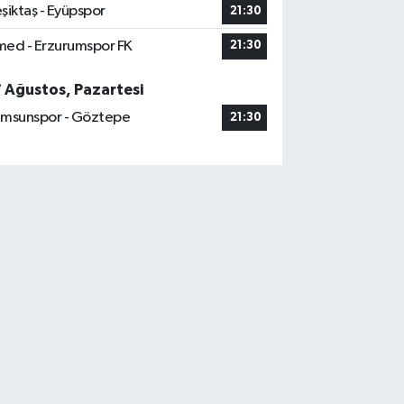
şiktaş - Eyüpspor
21:30
ed - Erzurumspor FK
21:30
7 Ağustos, Pazartesi
msunspor - Göztepe
21:30