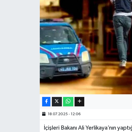
Eğitim
Sağlık
Dünya
Magazin
Gündem
Kültür & Sanat
Teknoloji
18.07.2025 - 12:06
Bilim
İçişleri Bakanı Ali Yerlikaya’nın ya
Genel