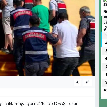
-
+
A
A
1
ptığı açıklamaya göre: 28 ilde DEAŞ Terör