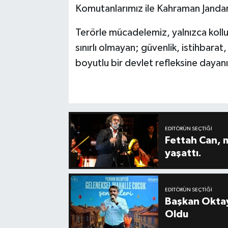
Komutanlarımız ile Kahraman Janda
Terörle mücadelemiz, yalnızca kollu
sınırlı olmayan; güvenlik, istihbarat, 
boyutlu bir devlet refleksine dayanı
EDITÖRÜN SEÇTIĞI
Fettah Can, 
yaşattı.
EDITÖRÜN SEÇTIĞI
Başkan Oktay
Oldu