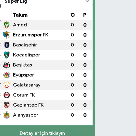
Süper Lig
#
Takım
O
P
1
Amed
0
0
2
Erzurumspor FK
0
0
3
Başakşehir
0
0
4
Kocaelispor
0
0
5
Beşiktaş
0
0
6
Eyüpspor
0
0
7
Galatasaray
0
0
8
Çorum FK
0
0
9
Gaziantep FK
0
0
0
Alanyaspor
0
0
Detaylar için tıklayın