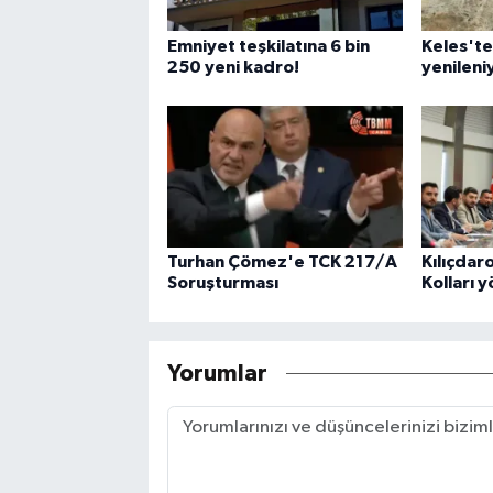
Emniyet teşkilatına 6 bin
Keles'te
250 yeni kadro!
yenileni
Turhan Çömez'e TCK 217/A
Kılıçdar
Soruşturması
Kolları 
Yorumlar