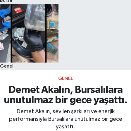
Bursa
Eğitim
Sağlık
Dünya
Magazin
Genel
Gündem
GENEL
Kültür & Sanat
Demet Akalın, Bursalılara
unutulmaz bir gece yaşattı.
Teknoloji
Demet Akalın, sevilen şarkıları ve enerjik
Bilim
performansıyla Bursalılara unutulmaz bir gece
yaşattı.
Genel