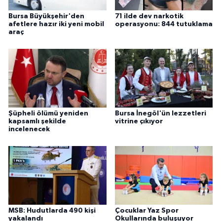
Bursa Büyükşehir'den
71 ilde dev narkotik
afetlere hazır iki yeni mobil
operasyonu: 844 tutuklama
araç
Şüpheli ölümü yeniden
Bursa İnegöl'ün lezzetleri
kapsamlı şekilde
vitrine çıkıyor
incelenecek
MSB: Hudutlarda 490 kişi
Çocuklar Yaz Spor
yakalandı
Okullarında buluşuyor