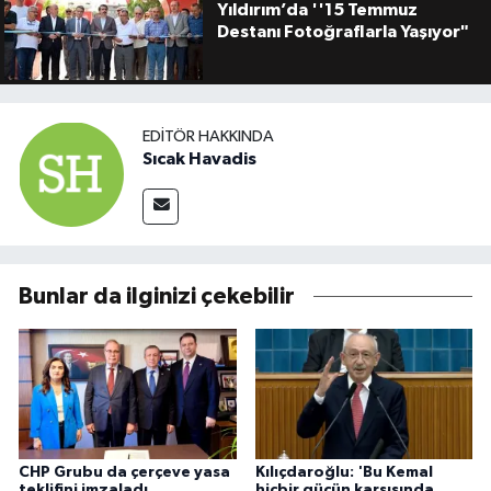
Yıldırım’da ''15 Temmuz
Destanı Fotoğraflarla Yaşıyor"
EDITÖR HAKKINDA
Sıcak Havadis
Bunlar da ilginizi çekebilir
CHP Grubu da çerçeve yasa
Kılıçdaroğlu: 'Bu Kemal
teklifini imzaladı
hiçbir gücün karşısında