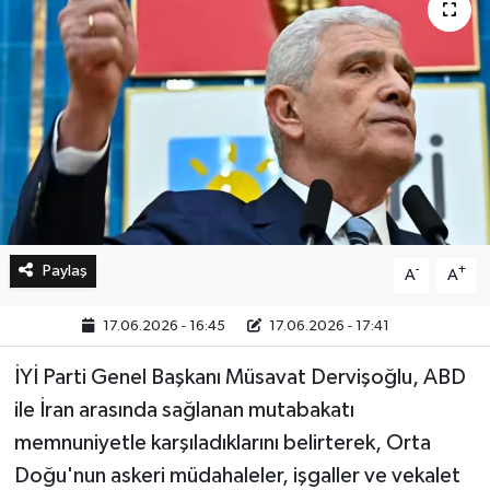
Bilim, Teknoloji
Paylaş
-
+
A
A
17.06.2026 - 16:45
17.06.2026 - 17:41
İYİ Parti Genel Başkanı Müsavat Dervişoğlu, ABD
ile İran arasında sağlanan mutabakatı
memnuniyetle karşıladıklarını belirterek, Orta
Doğu'nun askeri müdahaleler, işgaller ve vekalet