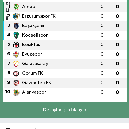
1
Amed
0
0
2
Erzurumspor FK
0
0
3
Başakşehir
0
0
4
Kocaelispor
0
0
5
Beşiktaş
0
0
6
Eyüpspor
0
0
7
Galatasaray
0
0
8
Çorum FK
0
0
9
Gaziantep FK
0
0
10
Alanyaspor
0
0
Detaylar için tıklayın