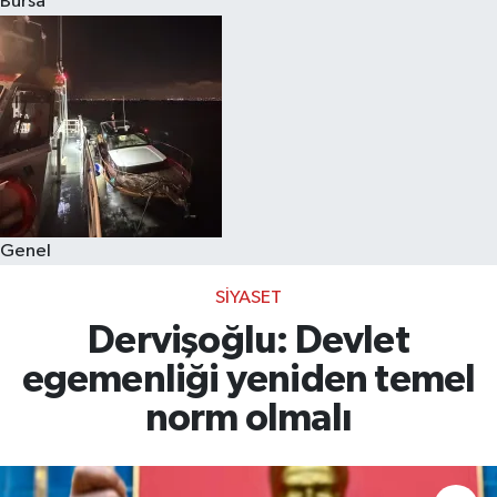
Bursa
Eğitim
Sağlık
Dünya
Magazin
Genel
Gündem
SIYASET
Kültür & Sanat
Dervişoğlu: Devlet
egemenliği yeniden temel
Teknoloji
norm olmalı
Bilim
Genel