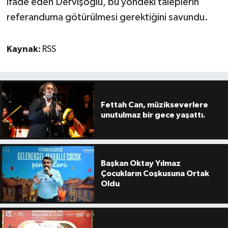
ifade eden Dervişoğlu, bu yöndeki taleplerin
referanduma götürülmesi gerektiğini savundu.
Kaynak:
RSS
Fettah Can, müzikseverlere
unutulmaz bir gece yaşattı.
Başkan Oktay Yılmaz
Çocukların Coşkusuna Ortak
Oldu