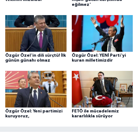
eğilmez'
Özgür Özel'in dili sürçtü! İlk
Özgür Özel: YENİ Parti'yi
günün günahı olmaz
kuran milletimizdir
Özgür Özel: Yeni partimizi
FETÖ ile mücadelemiz
kuruyoruz,
kararlılıkla sürüyor