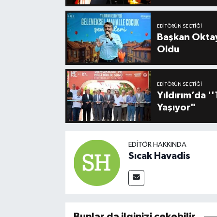
EDITÖRÜN SEÇTIĞI
Başkan Oktay
Oldu
EDITÖRÜN SEÇTIĞI
Yıldırım’da 
Yaşıyor"
EDITÖR HAKKINDA
Sıcak Havadis
Bunlar da ilginizi çekebilir