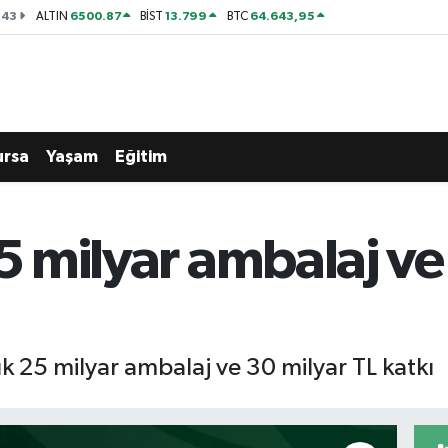
143
6500.87
13.799
64.643,95
ALTIN
BİST
BTC
ursa
Yaşam
Eğitim
25 milyar ambalaj ve
ık 25 milyar ambalaj ve 30 milyar TL katkı