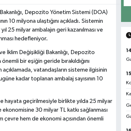
iği Bakanlığı, Depozito Yönetim Sistemi (DOA)
ın 10 milyona ulaştığını açıkladı. Sistemin
yıl 25 milyar ambalajın geri kazanılması ve
nması hedefleniyor.
1
 ve İklim Değişikliği Bakanlığı, Depozito
Ga
emli bir eşiğin geride bırakıldığını
 açıklamada, vatandaşların sisteme ilgisinin
1
 bugüne kadar toplanan ambalaj sayısının 10
Ko
Ka
hayata geçirilmesiyle birlikte yılda 25 milyar
Ge
ke ekonomisine 30 milyar TL katkı sağlanması
Ga
em çevre hem de ekonomi açısından önemli
1