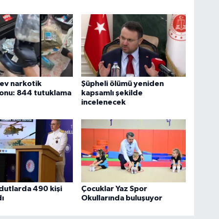
dev narkotik
Şüpheli ölümü yeniden
onu: 844 tutuklama
kapsamlı şekilde
incelenecek
utlarda 490 kişi
Çocuklar Yaz Spor
ı
Okullarında buluşuyor