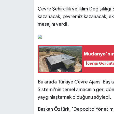
Çevre Şehircilik ve İklim Değişikli
kazanacak, çevremiz kazanacak, ek
mesajını verdi.
Mudanya'nın 
İçeriği Görünt
Bu arada Türkiye Çevre Ajansı Baş
Sistemi'nin temel amacının geri dö
yaygınlaştırmak olduğunu söyledi.
Başkan Öztürk, 'Depozito Yönetim 