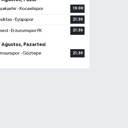
şakşehir - Kocaelispor
19:00
şiktaş - Eyüpspor
21:30
ed - Erzurumspor FK
21:30
7 Ağustos, Pazartesi
msunspor - Göztepe
21:30