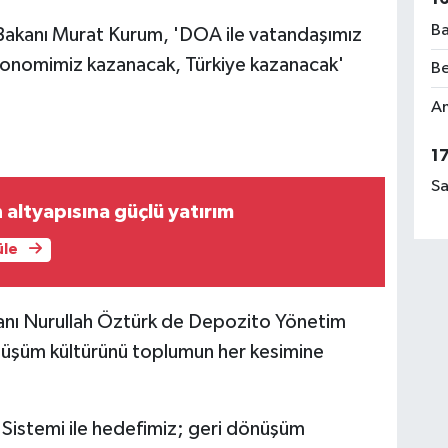
Ba
ği Bakanı Murat Kurum, 'DOA ile vatandaşımız
onomimiz kazanacak, Türkiye kazanacak'
Be
Am
1
Sa
altyapısına güçlü yatırım
üle
kanı Nurullah Öztürk de Depozito Yönetim
nüşüm kültürünü toplumun her kesimine
Sistemi ile hedefimiz; geri dönüşüm