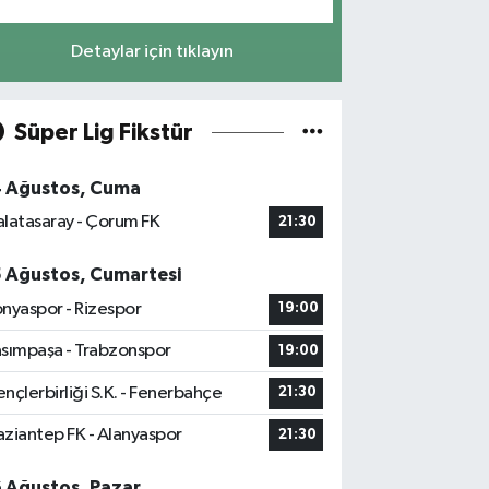
Detaylar için tıklayın
Süper Lig Fikstür
4 Ağustos, Cuma
latasaray - Çorum FK
21:30
5 Ağustos, Cumartesi
nyaspor - Rizespor
19:00
sımpaşa - Trabzonspor
19:00
nçlerbirliği S.K. - Fenerbahçe
21:30
ziantep FK - Alanyaspor
21:30
6 Ağustos, Pazar