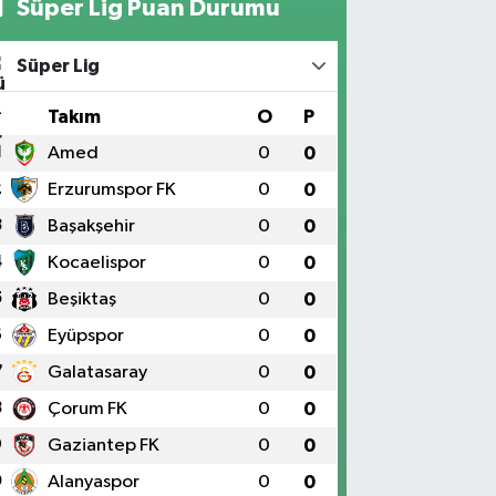
Süper Lig Puan Durumu
Süper Lig
#
Takım
O
P
1
Amed
0
0
2
Erzurumspor FK
0
0
3
Başakşehir
0
0
4
Kocaelispor
0
0
5
Beşiktaş
0
0
6
Eyüpspor
0
0
7
Galatasaray
0
0
8
Çorum FK
0
0
9
Gaziantep FK
0
0
0
Alanyaspor
0
0