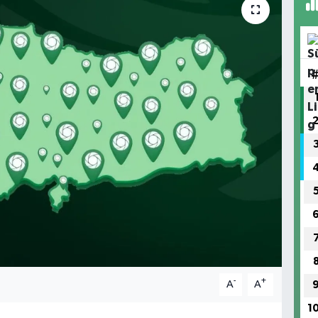
-
+
A
A
1