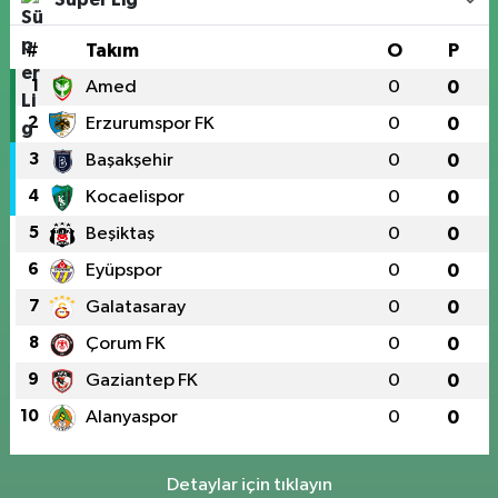
#
Takım
O
P
1
Amed
0
0
2
Erzurumspor FK
0
0
3
Başakşehir
0
0
4
Kocaelispor
0
0
5
Beşiktaş
0
0
6
Eyüpspor
0
0
7
Galatasaray
0
0
8
Çorum FK
0
0
9
Gaziantep FK
0
0
10
Alanyaspor
0
0
Detaylar için tıklayın