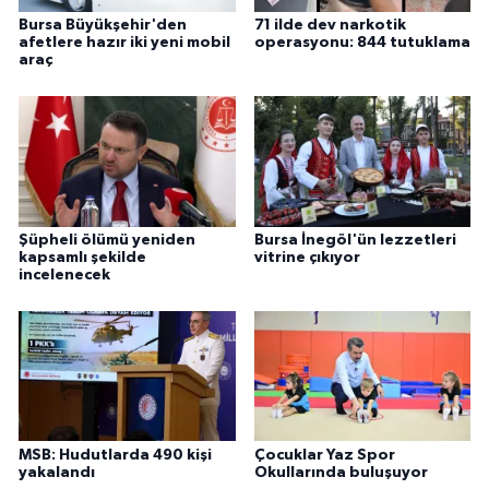
Bursa Büyükşehir'den
71 ilde dev narkotik
afetlere hazır iki yeni mobil
operasyonu: 844 tutuklama
araç
Şüpheli ölümü yeniden
Bursa İnegöl'ün lezzetleri
kapsamlı şekilde
vitrine çıkıyor
incelenecek
MSB: Hudutlarda 490 kişi
Çocuklar Yaz Spor
yakalandı
Okullarında buluşuyor