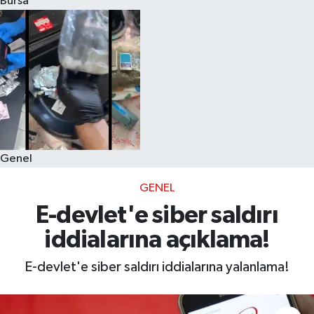
Bursa
Eğitim
Sağlık
Dünya
Magazin
Genel
Gündem
GENEL
Kültür & Sanat
E-devlet'e siber saldırı
iddialarına açıklama!
Teknoloji
E-devlet'e siber saldırı iddialarına yalanlama!
Bilim
Genel