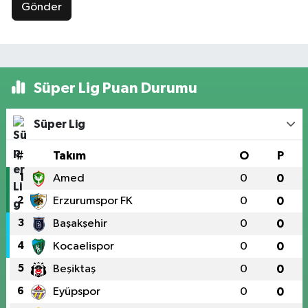
Gönder
Süper Lig Puan Durumu
Süper Lig
#
Takım
O
P
1
Amed
0
0
2
Erzurumspor FK
0
0
3
Başakşehir
0
0
4
Kocaelispor
0
0
5
Beşiktaş
0
0
6
Eyüpspor
0
0