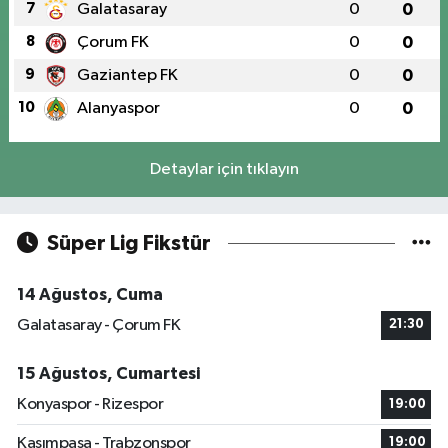
7
Galatasaray
0
0
8
Çorum FK
0
0
9
Gaziantep FK
0
0
10
Alanyaspor
0
0
Detaylar için tıklayın
Süper Lig Fikstür
14 Ağustos, Cuma
Galatasaray - Çorum FK
21:30
15 Ağustos, Cumartesi
Konyaspor - Rizespor
19:00
Kasımpaşa - Trabzonspor
19:00