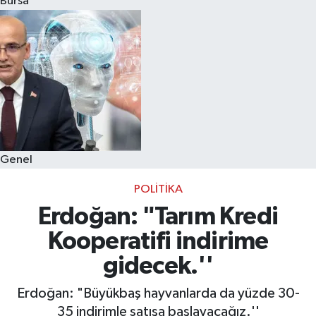
Bursa
Eğitim
Sağlık
Dünya
Magazin
Genel
Gündem
POLITIKA
Kültür & Sanat
Erdoğan: "Tarım Kredi
Kooperatifi indirime
Teknoloji
gidecek.''
Bilim
Erdoğan: "Büyükbaş hayvanlarda da yüzde 30-
35 indirimle satışa başlayacağız.''
Genel