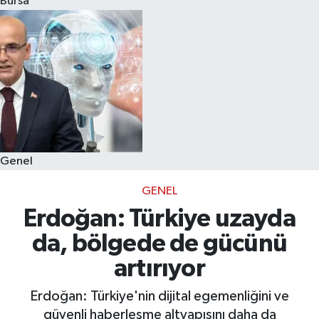
Bursa
Eğitim
Sağlık
Dünya
Magazin
Genel
Gündem
GENEL
Kültür & Sanat
Erdoğan: Türkiye uzayda
da, bölgede de gücünü
Teknoloji
artırıyor
Bilim
Erdoğan: Türkiye'nin dijital egemenliğini ve
güvenli haberleşme altyapısını daha da
Genel