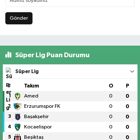
Gönder
Süper Lig Puan Durumu
Süper Lig
#
Takım
O
P
1
Amed
0
0
2
Erzurumspor FK
0
0
3
Başakşehir
0
0
4
Kocaelispor
0
0
5
Beşiktaş
0
0