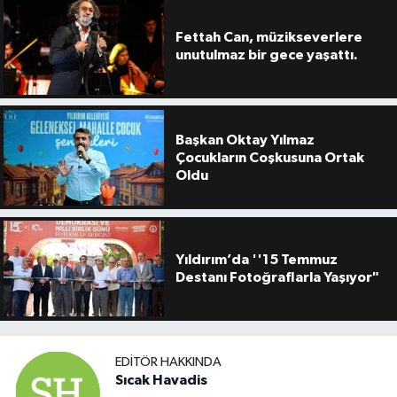
Fettah Can, müzikseverlere
unutulmaz bir gece yaşattı.
Başkan Oktay Yılmaz
Çocukların Coşkusuna Ortak
Oldu
Yıldırım’da ''15 Temmuz
Destanı Fotoğraflarla Yaşıyor"
EDITÖR HAKKINDA
Sıcak Havadis