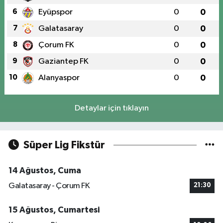
6
Eyüpspor
0
0
7
Galatasaray
0
0
8
Çorum FK
0
0
9
Gaziantep FK
0
0
10
Alanyaspor
0
0
Detaylar için tıklayın
Süper Lig Fikstür
14 Ağustos, Cuma
Galatasaray - Çorum FK
21:30
15 Ağustos, Cumartesi