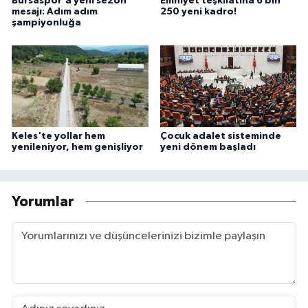
Bursaspor'a yeni sezon
Emniyet teşkilatına 6 bin
mesajı: Adım adım
250 yeni kadro!
şampiyonluğa
Keles'te yollar hem
Çocuk adalet sisteminde
yenileniyor, hem genişliyor
yeni dönem başladı
Yorumlar