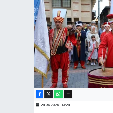
Eğitim
Sağlık
Dünya
Magazin
Gündem
Kültür & Sanat
Teknoloji
Bilim
28.06.2026 - 13:28
Genel