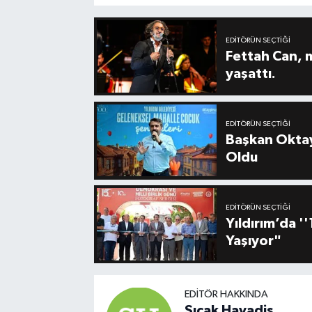
EDITÖRÜN SEÇTIĞI
Fettah Can, 
yaşattı.
EDITÖRÜN SEÇTIĞI
Başkan Oktay
Oldu
EDITÖRÜN SEÇTIĞI
Yıldırım’da 
Yaşıyor"
EDITÖR HAKKINDA
Sıcak Havadis