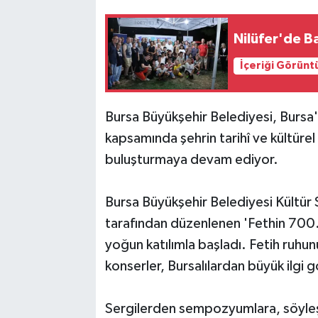
Bilim, Teknoloji
Nilüfer'de B
İçeriği Görünt
Bursa Büyükşehir Belediyesi, Bursa'n
kapsamında şehrin tarihî ve kültürel
buluşturmaya devam ediyor.
Bursa Büyükşehir Belediyesi Kültür S
tarafından düzenlenen 'Fethin 700. 
yoğun katılımla başladı. Fetih ruhu
konserler, Bursalılardan büyük ilgi 
Sergilerden sempozyumlara, söyleşi