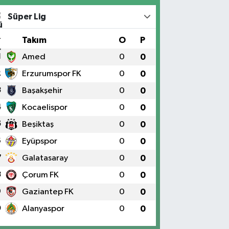
Süper Lig
#
Takım
O
P
1
Amed
0
0
2
Erzurumspor FK
0
0
3
Başakşehir
0
0
4
Kocaelispor
0
0
5
Beşiktaş
0
0
6
Eyüpspor
0
0
7
Galatasaray
0
0
8
Çorum FK
0
0
9
Gaziantep FK
0
0
0
Alanyaspor
0
0