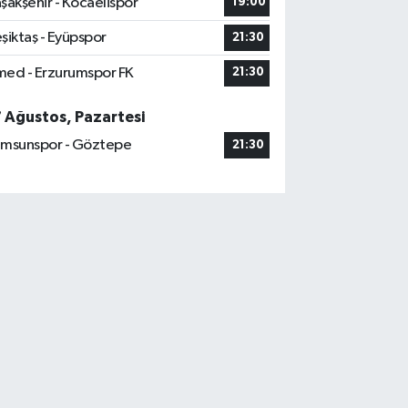
şakşehir - Kocaelispor
19:00
şiktaş - Eyüpspor
21:30
ed - Erzurumspor FK
21:30
7 Ağustos, Pazartesi
msunspor - Göztepe
21:30