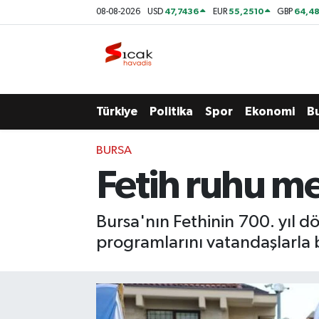
47,7436
55,2510
64,48
08-08-2026
USD
EUR
GBP
Bursa
Nöbetçi Eczaneler
Yerel
Hava Durumu
Türkiye
Politika
Spor
Ekonomi
B
Yaşam
Trafik Durumu
BURSA
Siyaset
Süper Lig Puan Durumu ve Fikstür
Fetih ruhu me
Politika
Tüm Manşetler
Bursa'nın Fethinin 700. yıl d
Spor
Son Dakika Haberleri
programlarını vatandaşlarla
Türkiye
Haber Arşivi
Ekonomi