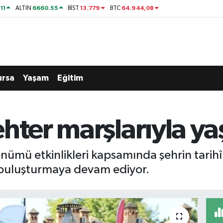
11
6660.55
13.779
64.944,08
ALTIN
BİST
BTC
ursa
Yaşam
Eğitim
hter marşlarıyla yaş
önümü etkinlikleri kapsamında şehrin tarihî
 buluşturmaya devam ediyor.