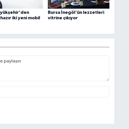
üyükşehir'den
Bursa İnegöl'ün lezzetleri
hazır iki yeni mobil
vitrine çıkıyor