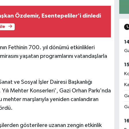
aşkan Özdemir, Esentepeliler'i dinledi
üle
1
ın Fethinin 700. yıl dönümü etkinlikleri
Ga
 mirasını yaşatan programlarını vatandaşlarla
1
Ko
anat ve Sosyal İşler Dairesi Başkanlığı
Ka
Yılı Mehter Konserleri', Gazi Orhan Parkı'nda
Ge
nu mehter marşlarıyla yeniden canlandıran
Ga
gördü.
1
lerden gösterilere uzanan zengin etkinlik