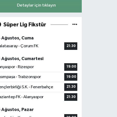
Detaylar için tıklayın
Süper Lig Fikstür
4 Ağustos, Cuma
latasaray - Çorum FK
21:30
5 Ağustos, Cumartesi
nyaspor - Rizespor
19:00
sımpaşa - Trabzonspor
19:00
nçlerbirliği S.K. - Fenerbahçe
21:30
ziantep FK - Alanyaspor
21:30
6 Ağustos, Pazar