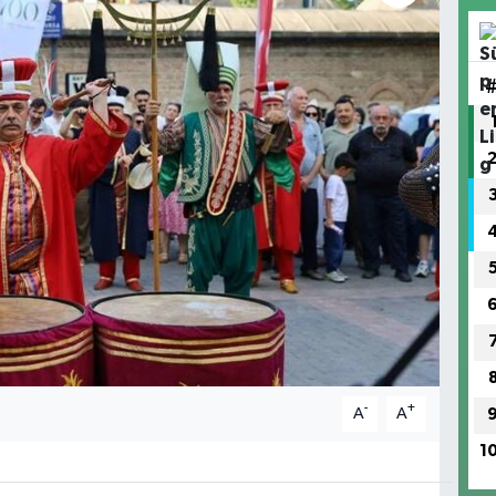
-
+
A
A
1