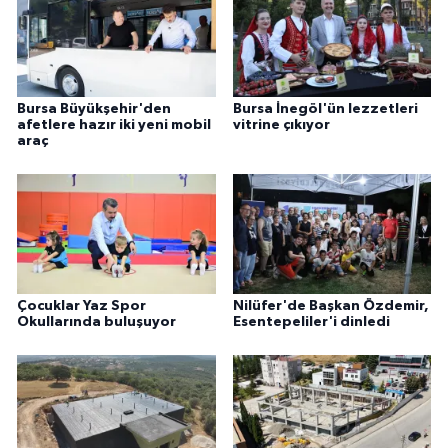
Bursa Büyükşehir'den
Bursa İnegöl'ün lezzetleri
afetlere hazır iki yeni mobil
vitrine çıkıyor
araç
Çocuklar Yaz Spor
Nilüfer'de Başkan Özdemir,
Okullarında buluşuyor
Esentepeliler'i dinledi