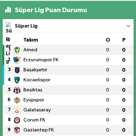
Süper Lig Puan Durumu
Süper Lig
#
Takım
O
P
1
Amed
0
0
2
Erzurumspor FK
0
0
3
Başakşehir
0
0
4
Kocaelispor
0
0
5
Beşiktaş
0
0
6
Eyüpspor
0
0
7
Galatasaray
0
0
8
Çorum FK
0
0
9
Gaziantep FK
0
0