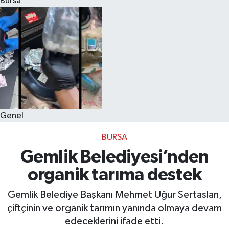
Bursa
Eğitim
Sağlık
Dünya
Magazin
Genel
Gündem
BURSA
Kültür & Sanat
Gemlik Belediyesi’nden
organik tarıma destek
Teknoloji
Gemlik Belediye Başkanı Mehmet Uğur Sertaslan,
Bilim
çiftçinin ve organik tarımın yanında olmaya devam
edeceklerini ifade etti.
Genel