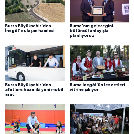
Bursa Büyükşehir'den
Bursa'nın geleceğini
İnegöl'e ulaşım hamlesi
bütüncül anlayışla
planlıyoruz
Bursa Büyükşehir'den
Bursa İnegöl'ün lezzetleri
afetlere hazır iki yeni mobil
vitrine çıkıyor
araç