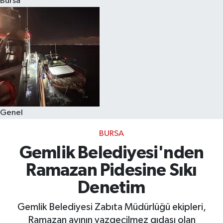
Bursa
Eğitim
Sağlık
Dünya
Magazin
Genel
Gündem
BURSA
Kültür & Sanat
Gemlik Belediyesi'nden
Ramazan Pidesine Sıkı
Teknoloji
Denetim
Bilim
Gemlik Belediyesi Zabıta Müdürlüğü ekipleri,
Ramazan ayının vazgeçilmez gıdası olan
Genel