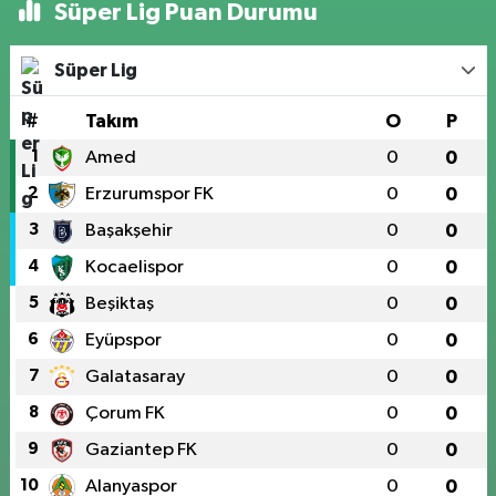
Süper Lig Puan Durumu
Süper Lig
#
Takım
O
P
1
Amed
0
0
2
Erzurumspor FK
0
0
3
Başakşehir
0
0
4
Kocaelispor
0
0
5
Beşiktaş
0
0
6
Eyüpspor
0
0
7
Galatasaray
0
0
8
Çorum FK
0
0
9
Gaziantep FK
0
0
10
Alanyaspor
0
0