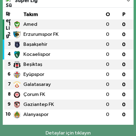
Süper Lig
#
Takım
O
P
1
Amed
0
0
2
Erzurumspor FK
0
0
3
Başakşehir
0
0
4
Kocaelispor
0
0
5
Beşiktaş
0
0
6
Eyüpspor
0
0
7
Galatasaray
0
0
8
Çorum FK
0
0
9
Gaziantep FK
0
0
10
Alanyaspor
0
0
Detaylar için tıklayın