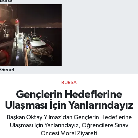
Bursa
Eğitim
Sağlık
Dünya
Magazin
Genel
Gündem
BURSA
Kültür & Sanat
Gençlerin Hedeflerine
Ulaşması İçin Yanlarındayız
Teknoloji
Başkan Oktay Yılmaz’dan Gençlerin Hedeflerine
Bilim
Ulaşması İçin Yanlarındayız, Öğrencilere Sınav
Öncesi Moral Ziyareti
Genel