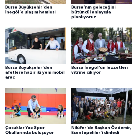
Bursa Büyükşehir'den
Bursa'nın geleceğini
İnegöl'e ulaşım hamlesi
bütüncül anlayışla
planlıyoruz
Bursa Büyükşehir'den
Bursa İnegöl'ün lezzetleri
afetlere hazır iki yeni mobil
vitrine çıkıyor
araç
Çocuklar Yaz Spor
Nilüfer'de Başkan Özdemir,
Okullarında buluşuyor
Esentepeliler'i dinledi