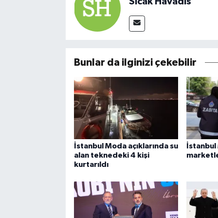
Sıcak Havadis
Bunlar da ilginizi çekebilir
İstanbul Moda açıklarında su
İstanbul
alan teknedeki 4 kişi
marketle
kurtarıldı