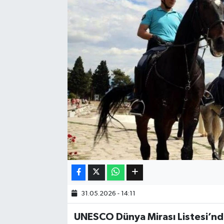
Eğitim
Sağlık
Dünya
Magazin
Gündem
Kültür & Sanat
Teknoloji
31.05.2026 - 14:11
Bilim
UNESCO Dünya Mirası Listesi’nde
Genel