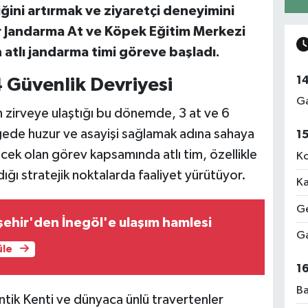
ini artırmak ve ziyaretçi deneyimini
 Jandarma At ve Köpek Eğitim Merkezi
atlı jandarma timi göreve başladı.
1
4 Güvenlik Devriyesi
Ga
in zirveye ulaştığı bu dönemde, 3 at ve 6
lgede huzur ve asayişi sağlamak adına sahaya
1
cek olan görev kapsamında atlı tim, özellikle
Ko
ğı stratejik noktalarda faaliyet yürütüyor.
Ka
Ge
ehir'den İnegöl'e ulaşım hamlesi
Ga
üle
1
Ba
tik Kenti ve dünyaca ünlü travertenler