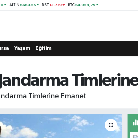
11
6660.55
13.779
64.959,79
ALTIN
BİST
BTC
ursa
Yaşam
Eğitim
ı Jandarma Timlerin
Jandarma Timlerine Emanet