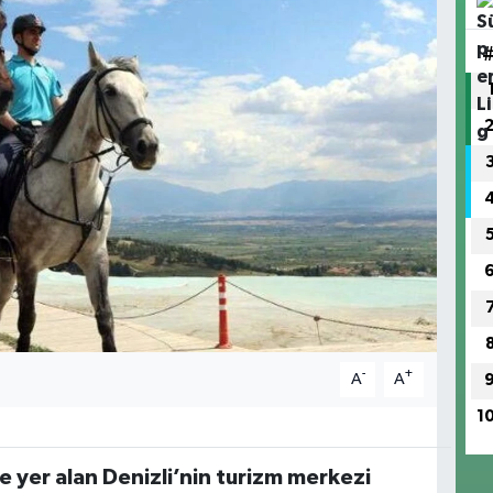
-
+
A
A
1
 yer alan Denizli’nin turizm merkezi