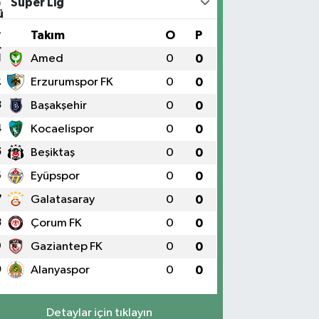
Süper Lig
#
Takım
O
P
1
Amed
0
0
2
Erzurumspor FK
0
0
3
Başakşehir
0
0
4
Kocaelispor
0
0
5
Beşiktaş
0
0
6
Eyüpspor
0
0
7
Galatasaray
0
0
8
Çorum FK
0
0
9
Gaziantep FK
0
0
0
Alanyaspor
0
0
Detaylar için tıklayın