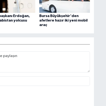
aşkanı Erdoğan,
Bursa Büyükşehir'den
abistan yolcusu
afetlere hazır iki yeni mobil
araç