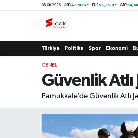
47,7436
55,2510
64,48
08-08-2026
USD
EUR
GBP
Bursa
Nöbetçi Eczaneler
Yerel
Hava Durumu
Türkiye
Politika
Spor
Ekonomi
B
Yaşam
Trafik Durumu
GENEL
Siyaset
Süper Lig Puan Durumu ve Fikstür
Güvenlik Atl
Politika
Tüm Manşetler
Pamukkale’de Güvenlik Atlı 
Spor
Son Dakika Haberleri
Türkiye
Haber Arşivi
Ekonomi