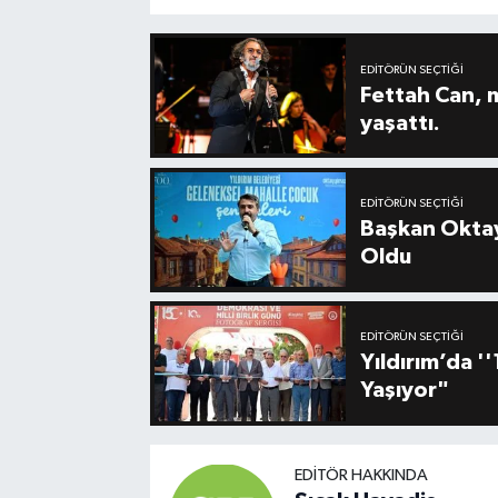
EDITÖRÜN SEÇTIĞI
Fettah Can, 
yaşattı.
EDITÖRÜN SEÇTIĞI
Başkan Oktay
Oldu
EDITÖRÜN SEÇTIĞI
Yıldırım’da 
Yaşıyor"
EDITÖR HAKKINDA