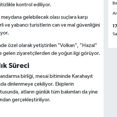
Be
tizlikle kontrol ediliyor.
Am
meydana gelebilecek olası suçlara karşı
rli ve yabancı turistlerin can ve mal güvenliğini
1
iyor.
Sa
 özel olarak yetiştirilen "Volkan", "Hazal"
e gelen ziyaretçilerden de yoğun ilgi görüyor.
ık Süreci
jandarma birliği, mesai bitiminde Karahayıt
a dinlenmeye çekiliyor. Ekiplerin
tusunda, atların günlük tüm bakımları da yine
dan gerçekleştiriliyor.