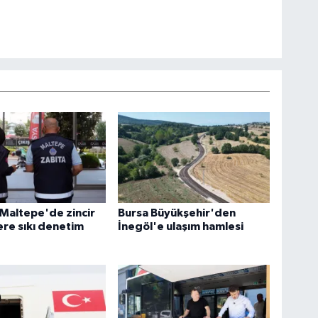
 Maltepe'de zincir
Bursa Büyükşehir'den
re sıkı denetim
İnegöl'e ulaşım hamlesi