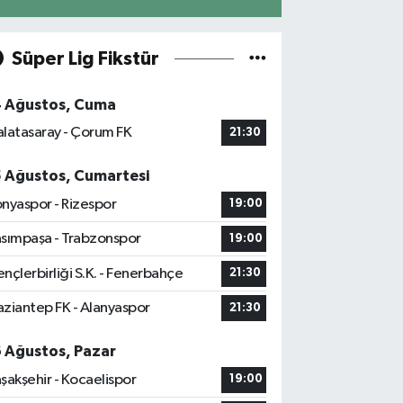
Süper Lig Fikstür
4 Ağustos, Cuma
latasaray - Çorum FK
21:30
5 Ağustos, Cumartesi
nyaspor - Rizespor
19:00
sımpaşa - Trabzonspor
19:00
nçlerbirliği S.K. - Fenerbahçe
21:30
ziantep FK - Alanyaspor
21:30
6 Ağustos, Pazar
şakşehir - Kocaelispor
19:00