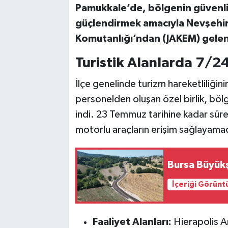
Pamukkale’de, bölgenin güvenliğ
güçlendirmek amacıyla Nevşehir
Bilim, Teknoloji
Komutanlığı’ndan (JAKEM) gelen 
Turistik Alanlarda 7/2
İlçe genelinde turizm hareketliliğin
personelden oluşan özel birlik, bö
indi. 23 Temmuz tarihine kadar süre
motorlu araçların erişim sağlayamadı
Bursa Büyükş
İçeriği Görünt
Faaliyet Alanları:
Hierapolis An