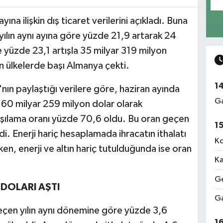
ına ilişkin dış ticaret verilerini açıkladı. Buna
yılın aynı ayına göre yüzde 21,9 artarak 24
e yüzde 23,1 artışla 35 milyar 319 milyon
an ülkelerde başı Almanya çekti.
1
'nın paylaştığı verilere göre, haziran ayında
Ga
a 60 milyar 259 milyon dolar olarak
karşılama oranı yüzde 70,6 oldu. Bu oran geçen
1
di. Enerji hariç hesaplamada ihracatın ithalatı
Ko
en, enerji ve altın hariç tutulduğunda ise oran
Ka
Ge
 DOLARI AŞTI
Ga
çen yılın aynı dönemine göre yüzde 3,6
1