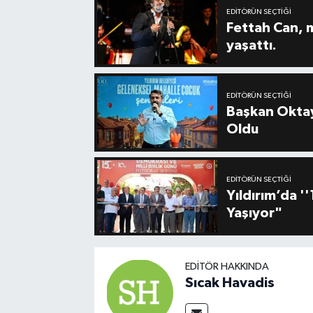
EDITÖRÜN SEÇTIĞI
Fettah Can, 
yaşattı.
EDITÖRÜN SEÇTIĞI
Başkan Oktay
Oldu
EDITÖRÜN SEÇTIĞI
Yıldırım’da 
Yaşıyor"
EDITÖR HAKKINDA
Sıcak Havadis