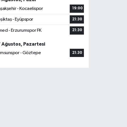
şakşehir - Kocaelispor
19:00
şiktaş - Eyüpspor
21:30
ed - Erzurumspor FK
21:30
7 Ağustos, Pazartesi
msunspor - Göztepe
21:30