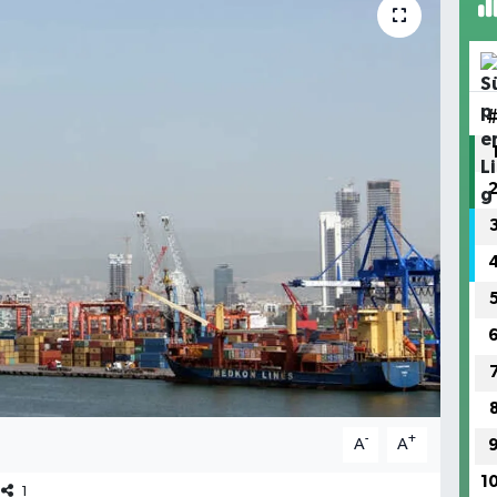
-
+
A
A
1
1