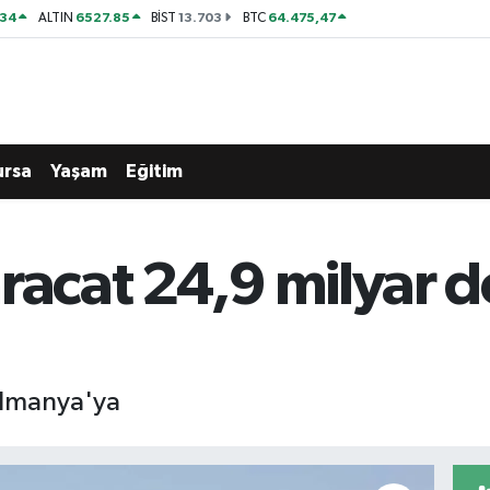
534
6527.85
13.703
64.475,47
ALTIN
BİST
BTC
ursa
Yaşam
Eğitim
racat 24,9 milyar d
Almanya'ya