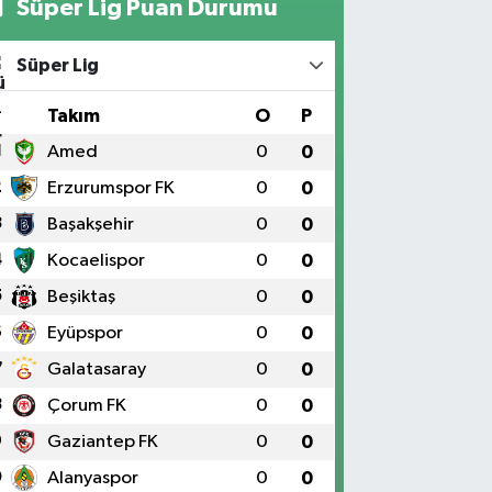
Süper Lig Puan Durumu
Süper Lig
#
Takım
O
P
1
Amed
0
0
2
Erzurumspor FK
0
0
3
Başakşehir
0
0
4
Kocaelispor
0
0
5
Beşiktaş
0
0
6
Eyüpspor
0
0
7
Galatasaray
0
0
8
Çorum FK
0
0
9
Gaziantep FK
0
0
0
Alanyaspor
0
0