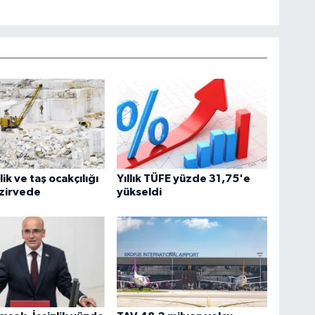
ik ve taş ocakçılığı
Yıllık TÜFE yüzde 31,75'e
 zirvede
yükseldi