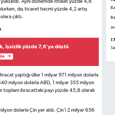
a yükseldi. Aynı dönemde ithalat yüzde 4,6
Ba
olurken, dış ticaret hacmi yüzde 4,2 artış
lara çıktı.
Be
Am
A
1
, İşsizlik yüzde 7,6'ya düştü
Sa
üle
ihracat yaptığı ülke 1 milyar 971 milyon dolarla
540 milyon dolarla ABD, 1 milyar 355 milyon
enin toplam ihracattaki payı yüzde 45,8 olarak
milyon dolarla Çin yer aldı. Çin'i 2 milyar 656