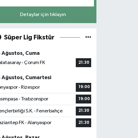
Detaylar için tıklayın
Süper Lig Fikstür
4 Ağustos, Cuma
latasaray - Çorum FK
21:30
5 Ağustos, Cumartesi
nyaspor - Rizespor
19:00
sımpaşa - Trabzonspor
19:00
nçlerbirliği S.K. - Fenerbahçe
21:30
ziantep FK - Alanyaspor
21:30
6 Ağustos, Pazar