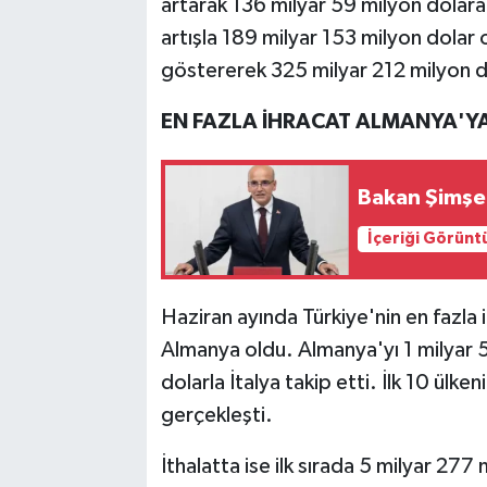
artarak 136 milyar 59 milyon dolar
artışla 189 milyar 153 milyon dolar 
göstererek 325 milyar 212 milyon do
EN FAZLA İHRACAT ALMANYA'Y
Bakan Şimşek
İçeriği Görünt
Haziran ayında Türkiye'nin en fazla 
Almanya oldu. Almanya'yı 1 milyar 
dolarla İtalya takip etti. İlk 10 ülk
gerçekleşti.
İthalatta ise ilk sırada 5 milyar 277 