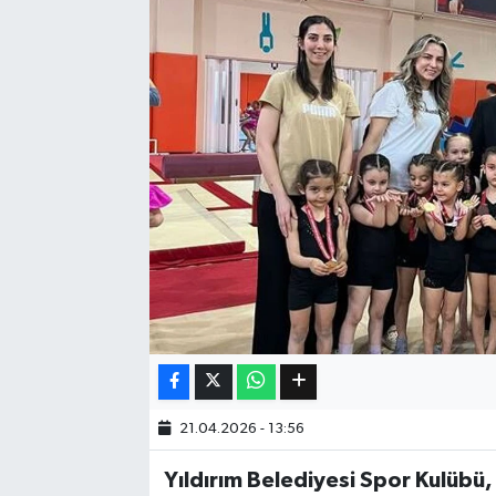
Eğitim
Sağlık
Dünya
Magazin
Gündem
Kültür & Sanat
Teknoloji
21.04.2026 - 13:56
Bilim
Yıldırım Belediyesi Spor Kulübü
Genel