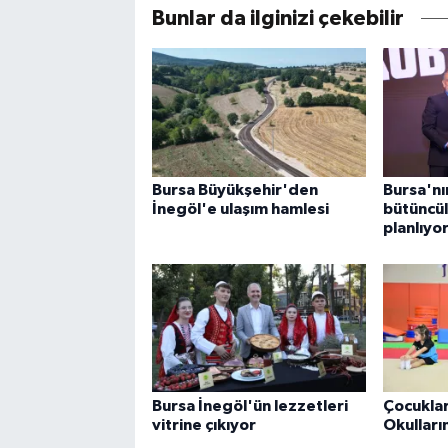
Bunlar da ilginizi çekebilir
Bursa Büyükşehir'den
Bursa'nı
İnegöl'e ulaşım hamlesi
bütüncül
planlıyo
Bursa İnegöl'ün lezzetleri
Çocuklar
vitrine çıkıyor
Okulları