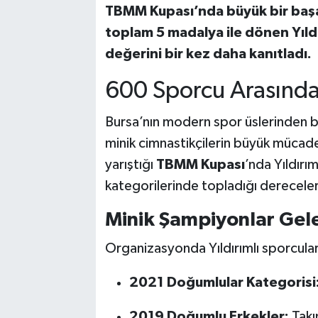
TBMM Kupası’nda büyük bir başa
toplam 5 madalya ile dönen Yıldı
Bilim, Teknoloji
değerini bir kez daha kanıtladı.
600 Sporcu Arasında 
Bursa’nın modern spor üslerinden 
minik cimnastikçilerin büyük mücade
yarıştığı
TBMM Kupası
’nda Yıldırı
kategorilerinde topladığı dereceler
Minik Şampiyonlar Gel
Organizasyonda Yıldırımlı sporcular
2021 Doğumlular Kategorisi
2019 Doğumlu Erkekler:
Takı