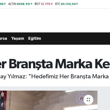
46
6648.99
13.773
65.130,04
ALTIN
BİST
BTC
ursa
Yaşam
Eğitim
r Branşta Marka Ken
tay Yılmaz: "Hedefimiz Her Branşta Marka 