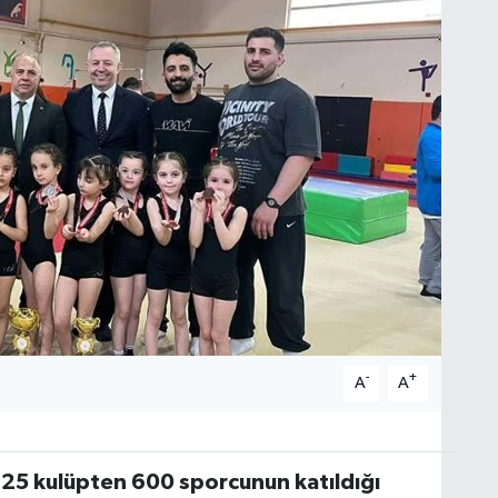
-
+
A
A
, 25 kulüpten 600 sporcunun katıldığı