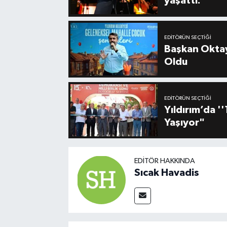
yaşattı.
EDITÖRÜN SEÇTIĞI
Başkan Oktay
Oldu
EDITÖRÜN SEÇTIĞI
Yıldırım’da 
Yaşıyor"
EDITÖR HAKKINDA
Sıcak Havadis