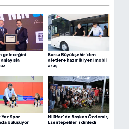
n geleceğini
Bursa Büyükşehir'den
 anlayışla
afetlere hazır iki yeni mobil
ruz
araç
 Yaz Spor
Nilüfer'de Başkan Özdemir,
nda buluşuyor
Esentepeliler'i dinledi