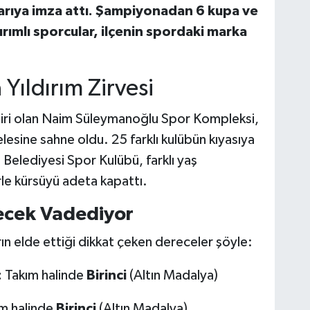
rıya imza attı. Şampiyonadan 6 kupa ve
rımlı sporcular, ilçenin spordaki marka
Yıldırım Zirvesi
biri olan Naim Süleymanoğlu Spor Kompleksi,
lesine sahne oldu. 25 farklı kulübün kıyasıya
m Belediyesi Spor Kulübü, farklı yaş
le kürsüyü adeta kapattı.
ecek Vadediyor
ın elde ettiği dikkat çeken dereceler şöyle:
:
Takım halinde
Birinci
(Altın Madalya)
m halinde
Birinci
(Altın Madalya)