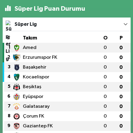
Süper Lig Puan Durumu
Süper Lig
#
Takım
O
P
1
Amed
0
0
2
Erzurumspor FK
0
0
3
Başakşehir
0
0
4
Kocaelispor
0
0
5
Beşiktaş
0
0
6
Eyüpspor
0
0
7
Galatasaray
0
0
8
Çorum FK
0
0
9
Gaziantep FK
0
0