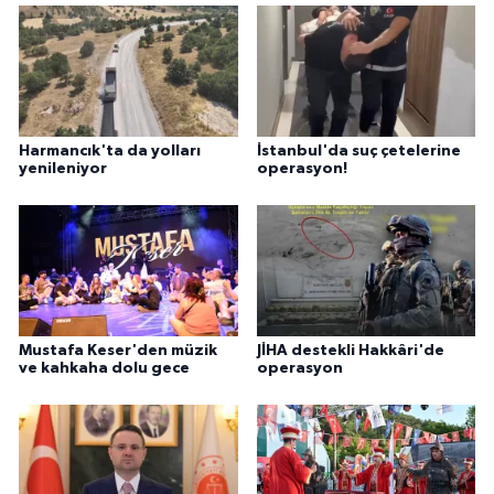
Harmancık'ta da yolları
İstanbul'da suç çetelerine
yenileniyor
operasyon!
Mustafa Keser'den müzik
JİHA destekli Hakkâri'de
ve kahkaha dolu gece
operasyon