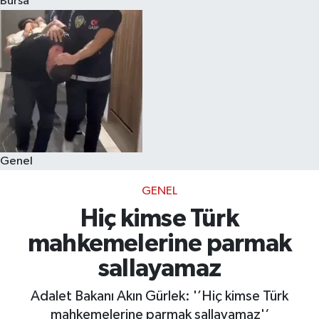
Bursa
Eğitim
Sağlık
Dünya
Magazin
Genel
Gündem
GENEL
Kültür & Sanat
Hiç kimse Türk
mahkemelerine parmak
Teknoloji
sallayamaz
Bilim
Adalet Bakanı Akın Gürlek: '’Hiç kimse Türk
mahkemelerine parmak sallayamaz'‘
Genel