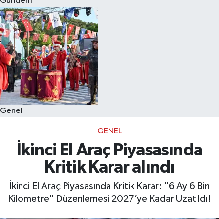
Gündem
Eğitim
Sağlık
Dünya
Magazin
Genel
Gündem
GENEL
Kültür & Sanat
İkinci El Araç Piyasasında
Kritik Karar alındı
Teknoloji
İkinci El Araç Piyasasında Kritik Karar: "6 Ay 6 Bin
Bilim
Kilometre" Düzenlemesi 2027’ye Kadar Uzatıldı!
Genel