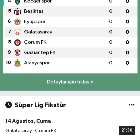
4
Kocaelispor
0
0
5
Beşiktaş
0
0
6
Eyüpspor
0
0
7
Galatasaray
0
0
8
Çorum FK
0
0
9
Gaziantep FK
0
0
10
Alanyaspor
0
0
Detaylar için tıklayın
Süper Lig Fikstür
14 Ağustos, Cuma
Galatasaray - Çorum FK
21:30