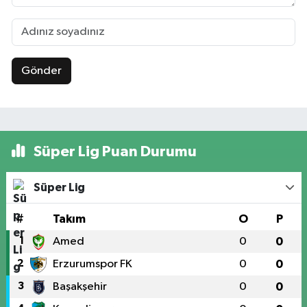
Gönder
Süper Lig Puan Durumu
Süper Lig
#
Takım
O
P
1
Amed
0
0
2
Erzurumspor FK
0
0
3
Başakşehir
0
0