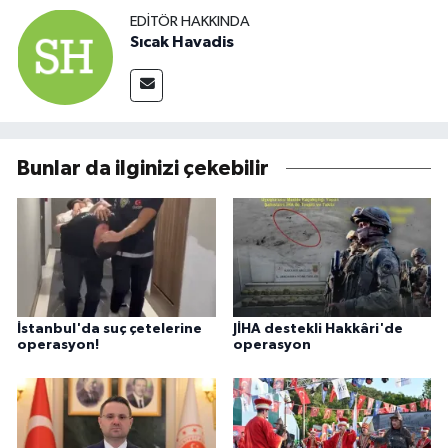
EDITÖR HAKKINDA
Sıcak Havadis
Bunlar da ilginizi çekebilir
İstanbul'da suç çetelerine
JİHA destekli Hakkâri'de
operasyon!
operasyon