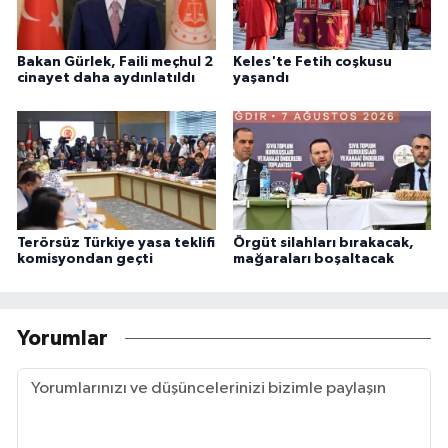
Bakan Gürlek, Faili meçhul 2
Keles'te Fetih coşkusu
cinayet daha aydınlatıldı
yaşandı
Terörsüz Türkiye yasa teklifi
Örgüt silahları bırakacak,
komisyondan geçti
mağaraları boşaltacak
Yorumlar