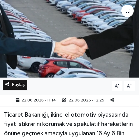
Bilim, Teknoloji
Paylaş
-
+
A
A
22.06.2026 - 11:14
22.06.2026 - 12:25
1
Ticaret Bakanlığı, ikinci el otomotiv piyasasında
fiyat istikrarını korumak ve spekülatif hareketlerin
önüne geçmek amacıyla uygulanan '6 Ay 6 Bin