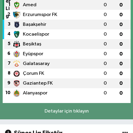
1
Amed
0
0
2
Erzurumspor FK
0
0
3
Başakşehir
0
0
4
Kocaelispor
0
0
5
Beşiktaş
0
0
6
Eyüpspor
0
0
7
Galatasaray
0
0
8
Çorum FK
0
0
9
Gaziantep FK
0
0
10
Alanyaspor
0
0
Detaylar için tıklayın