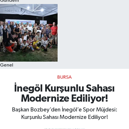
Gündem
Eğitim
Sağlık
Dünya
Magazin
Genel
Gündem
BURSA
Kültür & Sanat
İnegöl Kurşunlu Sahası
Modernize Ediliyor!
Teknoloji
Başkan Bozbey’den İnegöl’e Spor Müjdesi:
Bilim
Kurşunlu Sahası Modernize Ediliyor!
Genel