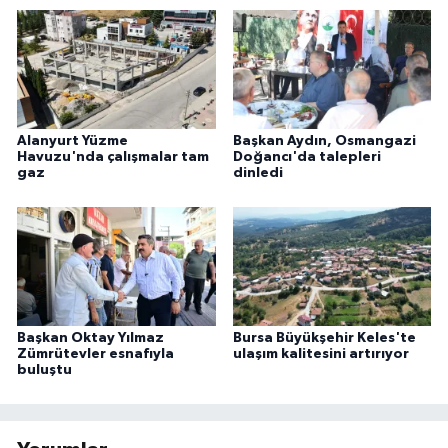
Alanyurt Yüzme
Başkan Aydın, Osmangazi
Havuzu'nda çalışmalar tam
Doğancı'da talepleri
gaz
dinledi
Başkan Oktay Yılmaz
Bursa Büyükşehir Keles'te
Zümrütevler esnafıyla
ulaşım kalitesini artırıyor
buluştu