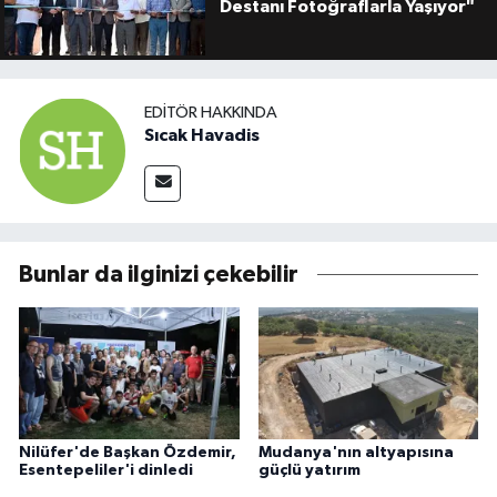
Destanı Fotoğraflarla Yaşıyor"
EDITÖR HAKKINDA
Sıcak Havadis
Bunlar da ilginizi çekebilir
Nilüfer'de Başkan Özdemir,
Mudanya'nın altyapısına
Esentepeliler'i dinledi
güçlü yatırım