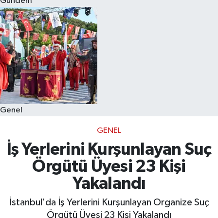
Gündem
Eğitim
Sağlık
Dünya
Magazin
Genel
Gündem
GENEL
Kültür & Sanat
İş Yerlerini Kurşunlayan Suç
Örgütü Üyesi 23 Kişi
Teknoloji
Yakalandı
Bilim
İstanbul'da İş Yerlerini Kurşunlayan Organize Suç
Örgütü Üyesi 23 Kişi Yakalandı
Genel