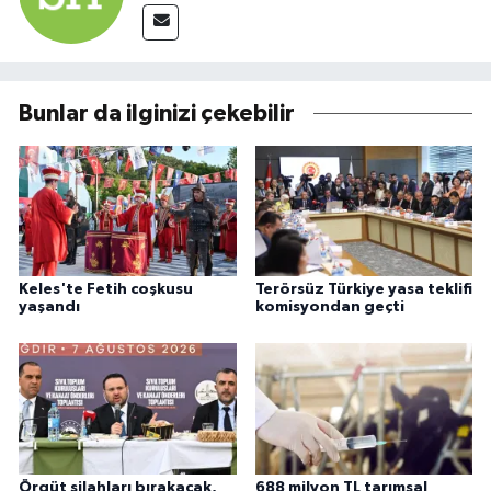
Bunlar da ilginizi çekebilir
Keles'te Fetih coşkusu
Terörsüz Türkiye yasa teklifi
yaşandı
komisyondan geçti
Örgüt silahları bırakacak,
688 milyon TL tarımsal