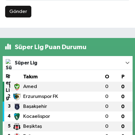
Gönder
Süper Lig Puan Durumu
Süper Lig
#
Takım
O
P
1
Amed
0
0
2
Erzurumspor FK
0
0
3
Başakşehir
0
0
4
Kocaelispor
0
0
5
Beşiktaş
0
0