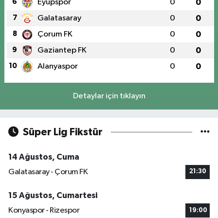
6
Eyüpspor
0
0
7
Galatasaray
0
0
8
Çorum FK
0
0
9
Gaziantep FK
0
0
10
Alanyaspor
0
0
Detaylar için tıklayın
Süper Lig Fikstür
14 Ağustos, Cuma
Galatasaray - Çorum FK
21:30
15 Ağustos, Cumartesi
Konyaspor - Rizespor
19:00