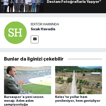
Destanı Fotoğraflarla Yaşıyor"
EDITÖR HAKKINDA
Sıcak Havadis
Bunlar da ilginizi çekebilir
Bursaspor'a yeni sezon
Keles'te yollar hem
mesajı: Adım adım
yenileniyor, hem genişliyor
şampiyonluğa