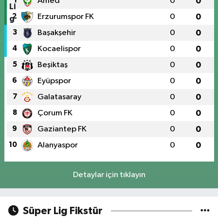
1
Amed
0
0
2
Erzurumspor FK
0
0
3
Başakşehir
0
0
4
Kocaelispor
0
0
5
Beşiktaş
0
0
6
Eyüpspor
0
0
7
Galatasaray
0
0
8
Çorum FK
0
0
9
Gaziantep FK
0
0
10
Alanyaspor
0
0
Detaylar için tıklayın
Süper Lig Fikstür