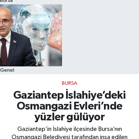
Bursa
Eğitim
Sağlık
Dünya
Magazin
Genel
Gündem
BURSA
Kültür & Sanat
Gaziantep İslahiye’deki
Osmangazi Evleri’nde
Teknoloji
yüzler gülüyor
Bilim
Gaziantep’in İslahiye ilçesinde Bursa’nın
Osmangazi Belediyesi tarafından inşa edilen
Genel