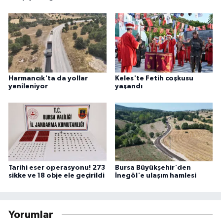
Harmancık'ta da yollar
Keles'te Fetih coşkusu
yenileniyor
yaşandı
Tarihi eser operasyonu! 273
Bursa Büyükşehir'den
sikke ve 18 obje ele geçirildi
İnegöl'e ulaşım hamlesi
Yorumlar