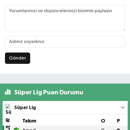
Gönder
Süper Lig Puan Durumu
Süper Lig
#
Takım
O
P