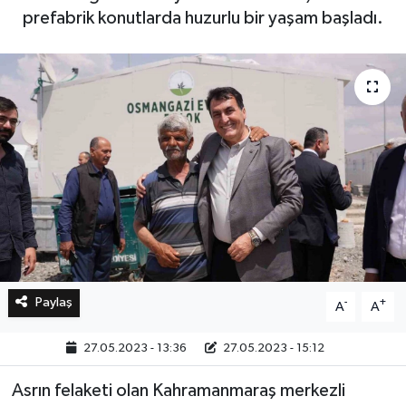
prefabrik konutlarda huzurlu bir yaşam başladı.
Bilim, Teknoloji
Paylaş
-
+
A
A
27.05.2023 - 13:36
27.05.2023 - 15:12
Asrın felaketi olan Kahramanmaraş merkezli