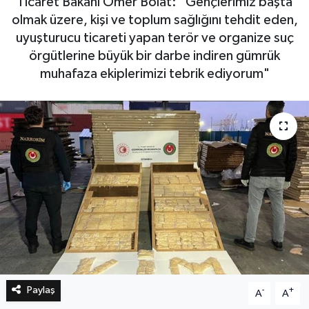
Ticaret Bakanı Ömer Bolat: "Gençlerimiz başta
olmak üzere, kişi ve toplum sağlığını tehdit eden,
Bilim, Teknoloji
uyuşturucu ticareti yapan terör ve organize suç
örgütlerine büyük bir darbe indiren gümrük
muhafaza ekiplerimizi tebrik ediyorum"
Paylaş
-
+
A
A