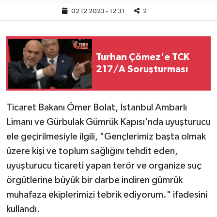
02.12.2023 - 12:31
2
Turhan Çömez'e TCK
217/A Soruşturması
Ticaret Bakanı Ömer Bolat, İstanbul Ambarlı
Limanı ve Gürbulak Gümrük Kapısı'nda uyuşturucu
ele geçirilmesiyle ilgili, "Gençlerimiz başta olmak
üzere kişi ve toplum sağlığını tehdit eden,
uyuşturucu ticareti yapan terör ve organize suç
örgütlerine büyük bir darbe indiren gümrük
muhafaza ekiplerimizi tebrik ediyorum." ifadesini
kullandı.