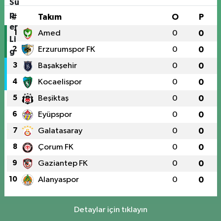
#
Takım
O
P
1
Amed
0
0
2
Erzurumspor FK
0
0
3
Başakşehir
0
0
4
Kocaelispor
0
0
5
Beşiktaş
0
0
6
Eyüpspor
0
0
7
Galatasaray
0
0
8
Çorum FK
0
0
9
Gaziantep FK
0
0
10
Alanyaspor
0
0
Detaylar için tıklayın