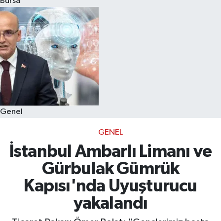
Bursa
Eğitim
Sağlık
Dünya
Magazin
Genel
Gündem
GENEL
Kültür & Sanat
İstanbul Ambarlı Limanı ve
Gürbulak Gümrük
Teknoloji
Kapısı'nda Uyuşturucu
Bilim
yakalandı
Genel