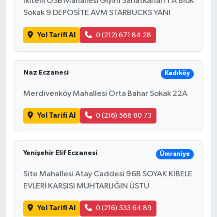
İkitelli OSB Mahallesi Giyim Sanatkarları 1 A Blok
Sokak 9 DEPOSİTE AVM STARBUCKS YANI
Yol Tarifi Al
0 (212) 671 84 28
Naz Eczanesi
Kadıköy
Merdivenköy Mahallesi Orta Bahar Sokak 22A
Yol Tarifi Al
0 (216) 566 80 73
Yenişehir Elif Eczanesi
Ümraniye
Site Mahallesi Atay Caddesi 96B SOYAK KİBELE
EVLERİ KARŞISI MUHTARLIĞIN ÜSTÜ
Yol Tarifi Al
0 (216) 533 64 89