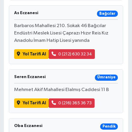
As Eczanesi
Bağcılar
Barbaros Mahallesi 210. Sokak 46 Bağcılar
Endüstri Meslek Lisesi Çaprazı Hızır Reis Kız
Anadolu İmam Hatip Lisesi yanında
Yol Tarifi Al
0 (212) 630 32 34
Seren Eczanesi
Ümraniye
Mehmet Akif Mahallesi Elalmış Caddesi 11 B
Yol Tarifi Al
0 (216) 365 36 73
Oba Eczanesi
Pendik