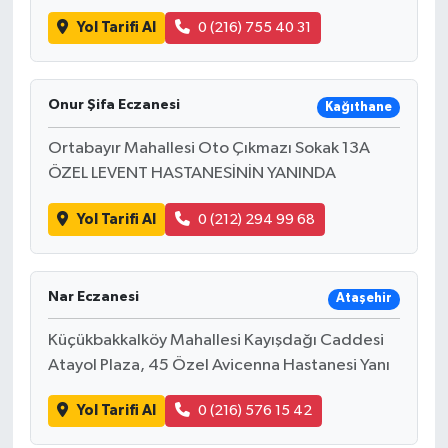
Yol Tarifi Al
0 (216) 755 40 31
Onur Şifa Eczanesi
Kağıthane
Ortabayır Mahallesi Oto Çıkmazı Sokak 13A
ÖZEL LEVENT HASTANESİNİN YANINDA
Yol Tarifi Al
0 (212) 294 99 68
Nar Eczanesi
Ataşehir
Küçükbakkalköy Mahallesi Kayışdağı Caddesi
Atayol Plaza, 45 Özel Avicenna Hastanesi Yanı
Yol Tarifi Al
0 (216) 576 15 42