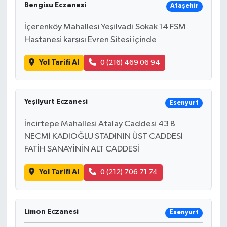
Bengisu Eczanesi
Ataşehir
İçerenköy Mahallesi Yeşilvadi Sokak 14 FSM
Hastanesi karşısı Evren Sitesi içinde
Yol Tarifi Al
0 (216) 469 06 94
Yeşilyurt Eczanesi
Esenyurt
İncirtepe Mahallesi Atalay Caddesi 43 B
NECMİ KADIOĞLU STADININ ÜST CADDESİ
FATİH SANAYİNİN ALT CADDESİ
Yol Tarifi Al
0 (212) 706 71 74
Limon Eczanesi
Esenyurt