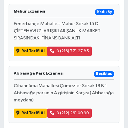
Mahur Eczanesi
Kadıköy
Fenerbahçe Mahallesi Mahur Sokak 15 D
ÇİFTEHAVUZLAR IŞIKLAR ŞANLIK MARKET
SIRASINDAKİ FİNANS BANK ALTI
Yol Tarifi Al
0 (216) 771 27 85
Abbasağa Park Eczanesi
Beşiktaş
Cihannüma Mahallesi Çömezler Sokak 18 B 1
Abbasağa parkının A girişinin Karşısı ( Abbasağa
meydanı)
Yol Tarifi Al
0 (212) 261 00 90