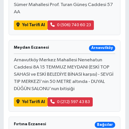
Sümer Mahallesi Prof. Turan Güneş Caddesi 57
AA
Yol Tarifi Al
0 (506) 740 60 23
Meydan Eczanesi
Arnavutköy
Arnavutköy Merkez Mahallesi Nenehatun
Caddesi 8A 15 TEMMUZ MEYDANI (ESKİ TOP
SAHASI ve ESKİ BELEDİYE BİNASI karşısı) - SEVGİ
TIP MERKEZİ'nin 50 METRE altında - DUYAL
DÜĞÜN SALONU'nun bitişiği
Yol Tarifi Al
0 (212) 597 43 83
Fırtına Eczanesi
Bağcılar