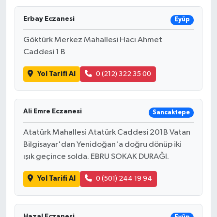
Erbay Eczanesi
Eyüp
Göktürk Merkez Mahallesi Hacı Ahmet
Caddesi 1 B
Yol Tarifi Al
0 (212) 322 35 00
Ali Emre Eczanesi
Sancaktepe
Atatürk Mahallesi Atatürk Caddesi 201B Vatan
Bilgisayar'dan Yenidoğan'a doğru dönüp iki
ışık geçince solda. EBRU SOKAK DURAĞI.
Yol Tarifi Al
0 (501) 244 19 94
Hazal Eczanesi