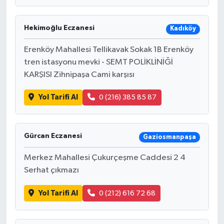
Hekimoğlu Eczanesi
Kadıköy
Erenköy Mahallesi Tellikavak Sokak 1B Erenköy
tren istasyonu mevki - SEMT POLİKLİNİĞİ
KARŞISI Zihnipaşa Cami karşısı
Yol Tarifi Al
0 (216) 385 85 87
Gürcan Eczanesi
Gaziosmanpaşa
Merkez Mahallesi Çukurçeşme Caddesi 2 4
Serhat çıkmazı
Yol Tarifi Al
0 (212) 616 72 68