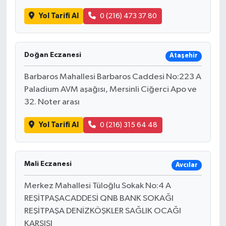
Yol Tarifi Al
0 (216) 473 37 80
Bilim, Teknoloji
Doğan Eczanesi
Ataşehir
Barbaros Mahallesi Barbaros Caddesi No:223 A
Paladium AVM aşağısı, Mersinli Ciğerci Apo ve
32. Noter arası
Yol Tarifi Al
0 (216) 315 64 48
Mali Eczanesi
Avcılar
Merkez Mahallesi Tüloğlu Sokak No:4 A
REŞİTPAŞACADDESİ QNB BANK SOKAĞI
REŞİTPAŞA DENİZKÖŞKLER SAĞLIK OCAĞI
KARŞISI