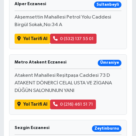
Alper Eczanesi
Sultanbeyli
Akşemsettin Mahallesi Petrol Yolu Caddesi
Birgül Sokak,No:34 A
Yol Tarifi Al
0 (532) 137 55 01
Metro Atakent Eczanesi
Ümraniye
Atakent Mahallesi Reşitpaşa Caddesi 73 D
ATAKENT DÖNERCİ CELAL USTA VE ZİGANA
DÜĞÜN SALONUNUN YANI
Yol Tarifi Al
0 (216) 461 51 71
Sezgin Eczanesi
Zeytinburnu