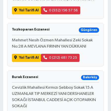
Yol Tarifi Al
0 (552) 156 57 58
Tozkoparan Eczanesi
Güngören
Mehmet Nesih Özmen Mahallesi Zeki Sokak
No:28 A MEVLANA FIRININ YAN DÜKKANI
Yol Tarifi Al
0 (212) 481 73 25
Burak Eczanesi
Bakırköy
Cevizlik Mahallesi Kırmızı Şebboy Sokak 15 A
UZMANLAR TIP MERKEZİ YANI DERSHANELER
SOKAĞI İSTANBUL CADDESİ AÇIK OTOPARKIN
SOKAĞI