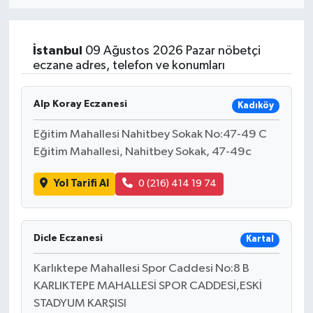
Eğitim
İstanbul
09 Ağustos 2026 Pazar nöbetçi
Sağlık
eczane adres, telefon ve konumları
Dünya
Alp Koray Eczanesi
Kadıköy
Magazin
Eğitim Mahallesi Nahitbey Sokak No:47-49 C
Eğitim Mahallesi, Nahitbey Sokak, 47-49c
Gündem
Yol Tarifi Al
0 (216) 414 19 74
Kültür & Sanat
Teknoloji
Dicle Eczanesi
Kartal
Karlıktepe Mahallesi Spor Caddesi No:8 B
Bilim
KARLIKTEPE MAHALLESİ SPOR CADDESİ,ESKİ
STADYUM KARŞISI
Genel