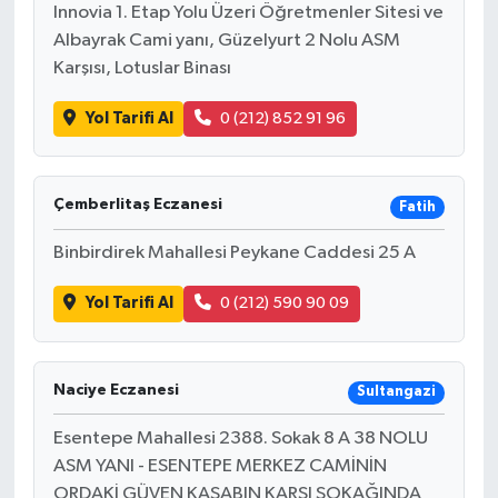
Innovia 1. Etap Yolu Üzeri Öğretmenler Sitesi ve
Albayrak Cami yanı, Güzelyurt 2 Nolu ASM
Karşısı, Lotuslar Binası
Yol Tarifi Al
0 (212) 852 91 96
Çemberlitaş Eczanesi
Fatih
Binbirdirek Mahallesi Peykane Caddesi 25 A
Yol Tarifi Al
0 (212) 590 90 09
Naciye Eczanesi
Sultangazi
Esentepe Mahallesi 2388. Sokak 8 A 38 NOLU
ASM YANI - ESENTEPE MERKEZ CAMİNİN
ORDAKİ GÜVEN KASABIN KARŞI SOKAĞINDA