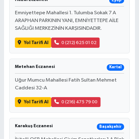
Eyüp
Emniyettepe Mahallesi 1. Tulumba Sokak 7 A
ARAPHAN PARKININ YANI, EMNİYETTEPE AİLE
SAĞLIĞI MERKEZİNİN KARŞISINDADIR.
Yol Tarifi Al
0 (212) 625 01 02
Metehan Eczanesi
Kartal
Uğur Mumcu Mahallesi Fatih Sultan Mehmet
Caddesi 32-A
Yol Tarifi Al
0 (216) 475 79 00
Karakuş Eczanesi
Başakşehir