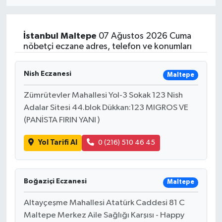
Eğitim
İstanbul
Maltepe
07 Ağustos 2026 Cuma
Sağlık
nöbetçi eczane adres, telefon ve konumları
Dünya
Nish Eczanesi
Maltepe
Magazin
Zümrütevler Mahallesi Yol-3 Sokak 123 Nish
Adalar Sitesi 44.blok Dükkan:123 MIGROS VE
Gündem
(PANİSTA FIRIN YANI )
Yol Tarifi Al
0 (216) 510 46 45
Kültür & Sanat
Teknoloji
Boğaziçi Eczanesi
Maltepe
Bilim
Altayçeşme Mahallesi Atatürk Caddesi 81 C
Maltepe Merkez Aile Sağlığı Karşısı - Happy
Genel