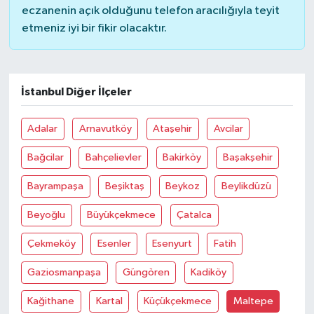
eczanenin açık olduğunu telefon aracılığıyla teyit
etmeniz iyi bir fikir olacaktır.
İstanbul Diğer İlçeler
Adalar
Arnavutköy
Ataşehir
Avcilar
Bağcilar
Bahçelievler
Bakirköy
Başakşehir
Bayrampaşa
Beşiktaş
Beykoz
Beylikdüzü
Beyoğlu
Büyükçekmece
Çatalca
Çekmeköy
Esenler
Esenyurt
Fatih
Gaziosmanpaşa
Güngören
Kadiköy
Kağithane
Kartal
Küçükçekmece
Maltepe