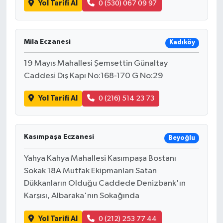
Yol Tarifi Al
0 (530) 067 09 97
Bilim, Teknoloji
Mila Eczanesi
Kadıköy
19 Mayıs Mahallesi Şemsettin Günaltay
Caddesi Dış Kapı No:168-170 G No:29
Yol Tarifi Al
0 (216) 514 23 73
Kasımpaşa Eczanesi
Beyoğlu
Yahya Kahya Mahallesi Kasımpaşa Bostanı
Sokak 18A Mutfak Ekipmanları Satan
Dükkanların Olduğu Caddede Denizbank'ın
Karşısı, Albaraka'nın Sokağında
Yol Tarifi Al
0 (212) 253 77 44