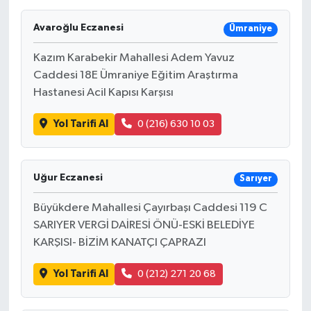
Avaroğlu Eczanesi
Ümraniye
Kazım Karabekir Mahallesi Adem Yavuz
Caddesi 18E Ümraniye Eğitim Araştırma
Hastanesi Acil Kapısı Karşısı
Yol Tarifi Al
0 (216) 630 10 03
Uğur Eczanesi
Sarıyer
Büyükdere Mahallesi Çayırbaşı Caddesi 119 C
SARIYER VERGİ DAİRESİ ÖNÜ-ESKİ BELEDİYE
KARŞISI- BİZİM KANATÇI ÇAPRAZI
Yol Tarifi Al
0 (212) 271 20 68