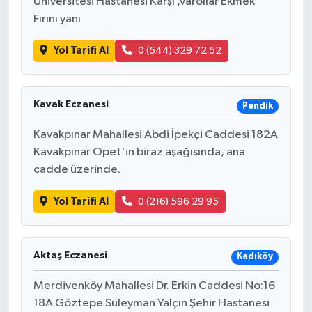
Üniversitesi Hastanesi Karşı ,Varollar Ekmek
Fırını yanı
Yol Tarifi Al
0 (544) 329 72 52
Kavak Eczanesi
Pendik
Kavakpınar Mahallesi Abdi İpekçi Caddesi 182A
Kavakpınar Opet'in biraz aşağısında, ana
cadde üzerinde.
Yol Tarifi Al
0 (216) 596 29 95
Aktaş Eczanesi
Kadıköy
Merdivenköy Mahallesi Dr. Erkin Caddesi No:16
18A Göztepe Süleyman Yalçın Şehir Hastanesi