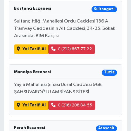
Bostancı Eczanesi
Sultangazi
Sultançiftliği Mahallesi Ordu Caddesi 136 A
Tramvay Caddesinin Alt Caddesi,34-35. Sokak
Arasında, BİM Karşısı
Yol Tarifi Al
0 (212) 667 77 22
Manolya Eczanesi
Tuzla
Yayla Mahallesi Şinasi Dural Caddesi 96B
ŞAHSUVAROĞLU AMBİYANS SİTESİ
Yol Tarifi Al
0 (216) 208 84 55
Ferah Eczanesi
Ataşehir