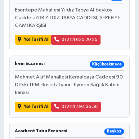
Esentepe Mahallesi Yıldız Tabya Alibeyköy
Caddesi 41B YILDIZ TABYA CADDESİ, ŞEREFİYE
CAMİ KARŞISI
Yol Tarifi Al
0 (212) 625 20 25
İrem Eczanesi
Küçükçekmece
Mehmet Akif Mahallesi Kemalpaşa Caddesi 90
D Eski TEM Hospital yanı - Eymen Sağlık Kabini
karşısı
Yol Tarifi Al
0 (212) 494 36 50
Acarkent Tuba Eczanesi
Beykoz