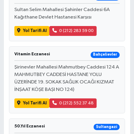
Sultan Selim Mahallesi Şahinler Caddesi 6A
Kağıthane Devlet Hastanesi Karşısı
Yol Tarifi Al
0 (212) 283 59 00
Vitamin Eczanesi
Bahçelievler
Şirinevler Mahallesi Mahmutbey Caddesi 124 A
MAHMUTBEY CADDESİ HASTANE YOLU
ÜZERİNDE 19. SOKAK SAĞLIK OCAĞI KIZMAT
İNŞAAT KÖŞE BAŞI NO 124)
Yol Tarifi Al
0 (212) 552 37 48
50.Yıl Eczanesi
Sultangazi