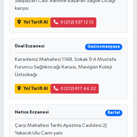
Salıpazarı Cad. Rahime Başaran Sağlık Ocağı
karşısı
Yol Tarifi Al
0 (212) 537 12 13
Ünal Eczanesi
Gaziosmanpaşa
Karadeniz Mahallesi 1168. Sokak 9 A Mustafa
Furuncu Sağlıkocağı Karşısı, Mavigün Koleji
Üstsokağı
Yol Tarifi Al
0 (212) 617 44 22
Hatice Eczanesi
Kartal
Çarşı Mahallesi Tarihi Ayazma Caddesi 2J
Yakacık Ulu Cami yanı