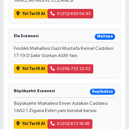
YANI,ESKİ MERVE ECZANESİ
Yol Tarifi Al
0 (212) 650 04 93
Ela Eczanesi
Maltepe
Fındıklı Mahallesi Gazi Mustafa Kemal Caddesi
17-19 D Şakir Gürkan ASM Yanı
Yol Tarifi Al
0 (216) 755 22 52
Büyükşehir Eczanesi
Beylikdüzü
Büyükşehir Mahallesi Enver Adakan Caddesi
14A2 1 Zigana Evleri yanı koruluk karşısı
Yol Tarifi Al
0 (212) 872 18 08