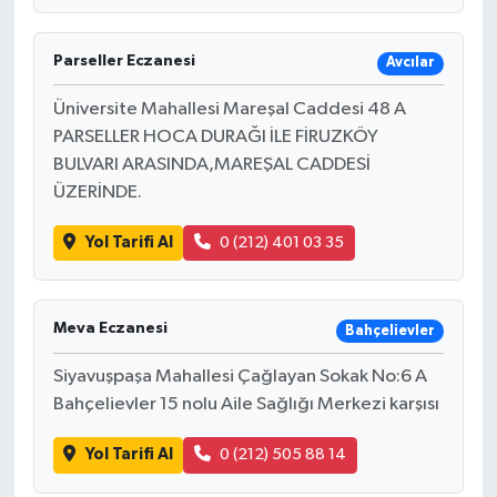
Parseller Eczanesi
Avcılar
Üniversite Mahallesi Mareşal Caddesi 48 A
PARSELLER HOCA DURAĞI İLE FİRUZKÖY
BULVARI ARASINDA,MAREŞAL CADDESİ
ÜZERİNDE.
Yol Tarifi Al
0 (212) 401 03 35
Meva Eczanesi
Bahçelievler
Siyavuşpaşa Mahallesi Çağlayan Sokak No:6 A
Bahçelievler 15 nolu Aile Sağlığı Merkezi karşısı
Yol Tarifi Al
0 (212) 505 88 14