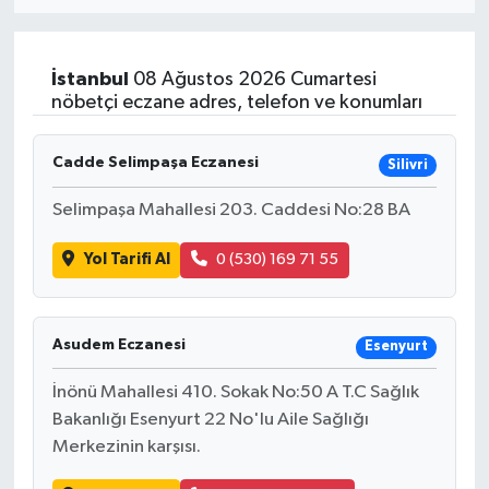
Eğitim
İstanbul
08 Ağustos 2026 Cumartesi
Sağlık
nöbetçi eczane adres, telefon ve konumları
Dünya
Cadde Selimpaşa Eczanesi
Silivri
Magazin
Selimpaşa Mahallesi 203. Caddesi No:28 BA
Yol Tarifi Al
0 (530) 169 71 55
Gündem
Kültür & Sanat
Asudem Eczanesi
Esenyurt
Teknoloji
İnönü Mahallesi 410. Sokak No:50 A T.C Sağlık
Bakanlığı Esenyurt 22 No'lu Aile Sağlığı
Bilim
Merkezinin karşısı.
Genel