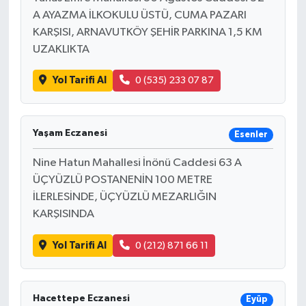
A AYAZMA İLKOKULU ÜSTÜ, CUMA PAZARI
KARŞISI, ARNAVUTKÖY ŞEHİR PARKINA 1,5 KM
UZAKLIKTA
Yol Tarifi Al
0 (535) 233 07 87
Yaşam Eczanesi
Esenler
Nine Hatun Mahallesi İnönü Caddesi 63 A
ÜÇYÜZLÜ POSTANENİN 100 METRE
İLERLESİNDE, ÜÇYÜZLÜ MEZARLIĞIN
KARŞISINDA
Yol Tarifi Al
0 (212) 871 66 11
Hacettepe Eczanesi
Eyüp