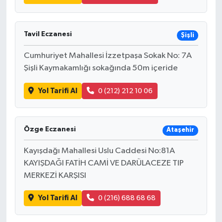
Tavil Eczanesi
Şişli
Cumhuriyet Mahallesi İzzetpaşa Sokak No: 7A
Şişli Kaymakamlığı sokağında 50m içeride
Yol Tarifi Al
0 (212) 212 10 06
Özge Eczanesi
Ataşehir
Kayışdağı Mahallesi Uslu Caddesi No:81A
KAYIŞDAĞI FATİH CAMİ VE DARÜLACEZE TIP
MERKEZİ KARŞISI
Yol Tarifi Al
0 (216) 688 68 68