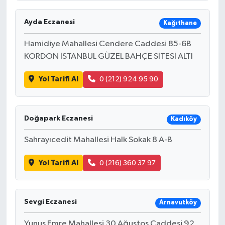
Ayda Eczanesi
Kağıthane
Hamidiye Mahallesi Cendere Caddesi 85-6B
KORDON İSTANBUL GÜZEL BAHÇE SİTESİ ALTI
Yol Tarifi Al
0 (212) 924 95 90
Doğapark Eczanesi
Kadıköy
Sahrayıcedit Mahallesi Halk Sokak 8 A-B
Yol Tarifi Al
0 (216) 360 37 97
Sevgi Eczanesi
Arnavutköy
Yunus Emre Mahallesi 30 Ağustos Caddesi 92