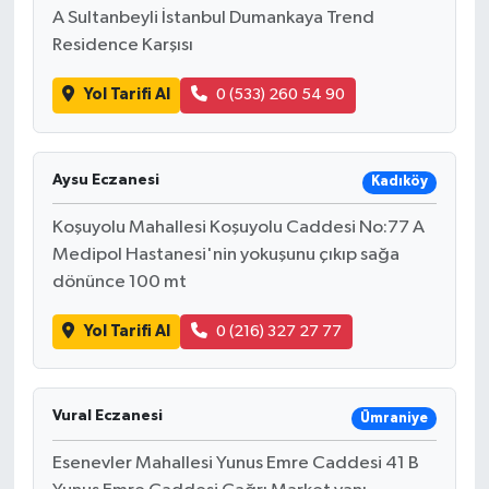
A Sultanbeyli İstanbul Dumankaya Trend
Residence Karşısı
Yol Tarifi Al
0 (533) 260 54 90
Aysu Eczanesi
Kadıköy
Koşuyolu Mahallesi Koşuyolu Caddesi No:77 A
Medipol Hastanesi'nin yokuşunu çıkıp sağa
dönünce 100 mt
Yol Tarifi Al
0 (216) 327 27 77
Vural Eczanesi
Ümraniye
Esenevler Mahallesi Yunus Emre Caddesi 41 B