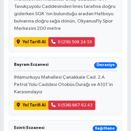
Tavukçuyolu Caddesinden İmes tarafına doğru
giderken SGK'nın bulunduğu aradan Hatboyu
bulvarına doğru sağa dönün, OkyanusFly Spor
Merkezini 200 metre
Yol Tarifi Al
0 (216) 508 24 53
Bayram Eczanesi
Ümraniye
Ihlamurkuyu Mahallesi Çanakkale Cad. 2 A
Petrol Yolu Caddesi Otobüs Durağı ve A101’in
Karşısındayız
Yol Tarifi Al
0 (536) 867 62 43
Esinti Eczanesi
Kağıthane