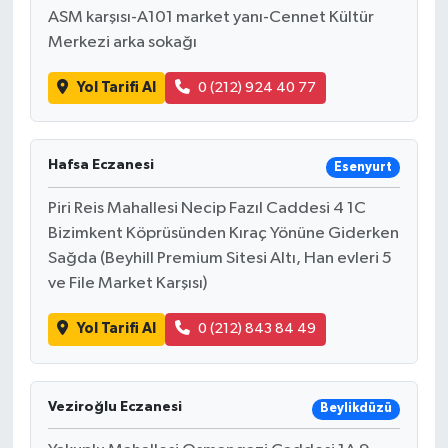
ASM karşısı-A101 market yanı-Cennet Kültür
Merkezi arka sokağı
Yol Tarifi Al
0 (212) 924 40 77
Hafsa Eczanesi
Esenyurt
Piri Reis Mahallesi Necip Fazıl Caddesi 4 1C
Bizimkent Köprüsünden Kıraç Yönüne Giderken
Sağda (Beyhill Premium Sitesi Altı, Han evleri 5
ve File Market Karşısı)
Yol Tarifi Al
0 (212) 843 84 49
Veziroğlu Eczanesi
Beylikdüzü