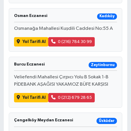
Osman Eczanesi
Kadıköy
Osmanağa Mahallesi Kuşdili Caddesi No:55 A
Yol Tarifi Al
0 (216) 784 30 99
Burcu Eczanesi
Zeytinburnu
Veliefendi Mahallesi Çırpıcı Yolu B Sokak 1-B
PİDEBANK AŞAĞISI YAKAMOZ BÜFE KARŞISI
Yol Tarifi Al
0 (212) 679 28 65
Çengelköy Meydan Eczanesi
Üsküdar