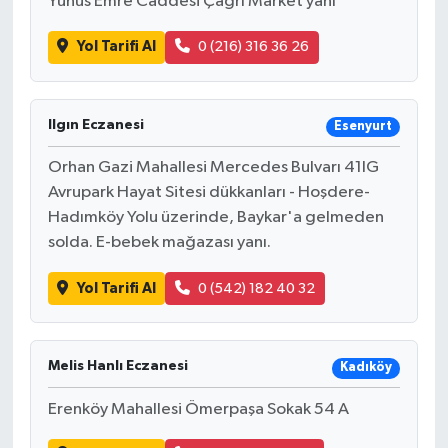
Yunus Emre Caddesi Çağrı Market yanı
Yol Tarifi Al
0 (216) 316 36 26
Ilgın Eczanesi
Esenyurt
Orhan Gazi Mahallesi Mercedes Bulvarı 41IG
Avrupark Hayat Sitesi dükkanları - Hoşdere-
Hadımköy Yolu üzerinde, Baykar'a gelmeden
solda. E-bebek mağazası yanı.
Yol Tarifi Al
0 (542) 182 40 32
Melis Hanlı Eczanesi
Kadıköy
Erenköy Mahallesi Ömerpaşa Sokak 54 A